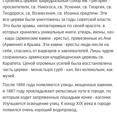
строились церкви: кафедральный собор им. Григория -
просветителя, св. Никогоса, св. Успения, св. Георгия, св.
Теодороса, св. Вознесения, св. Иоанна предтечи. Эти
все церкви были уничтожены за годы советской власти.
Это были храмы, неповторимые по своей красоте, в
которых хранились уникальные книги, утварь, иконы, хач
- кары (армянские камни - кресты), привезенные из Ани
(Армения) и Крыма. Эти камни - кресты люди несли на
себе, спасаясь от варваров и завоевателей. Лишь чудом
сохранилась армянская кладбищенская церковь св.
Карапета. Ценой огромных усилий была восстановлена
часть церкви - монастыря сурб - хач, без колокольни, как
музей.
После 1850 года появляются улицы, мощенные камнем,
в 1887 году прокладывают рельсовые пути в городе, по
которым ходят запряженные лошадьми конки - вагонки.
Улучшается освещение улиц. К концу XIX века в городе
появился очень хороший водопровод.