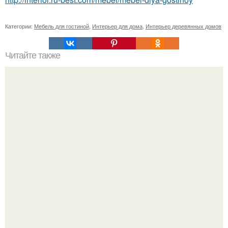
Категории:
Мебель для гостиной
,
Интерьер для дома
,
Интерьер деревянных домов
Читайте также
Дыхание Лонг-айленда. Сложный, страстный,
противоречивый.