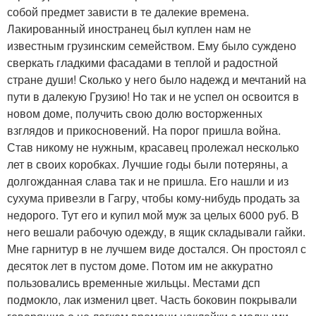
собой предмет зависти в те далекие времена.
Лакированный иностранец был куплен нам не
известным грузинским семейством. Ему было суждено
сверкать гладкими фасадами в теплой и радостной
стране души! Сколько у него было надежд и мечтаний на
пути в далекую Грузию! Но так и не успел он освоится в
новом доме, получить свою долю восторженных
взглядов и прикосновений. На порог пришла война.
Став никому не нужным, красавец пролежал несколько
лет в своих коробках. Лучшие годы были потеряны, а
долгожданная слава так и не пришла. Его нашли и из
сухума привезли в Гагру, чтобы кому-нибудь продать за
недорого. Тут его и купил мой муж за целых 6000 руб. В
него вешали рабочую одежду, в ящик складывали гайки.
Мне гарнитур в не лучшем виде достался. Он простоял с
десяток лет в пустом доме. Потом им не аккуратно
пользовались временные жильцы. Местами дсп
подмокло, лак изменил цвет. Часть боковин покрывали