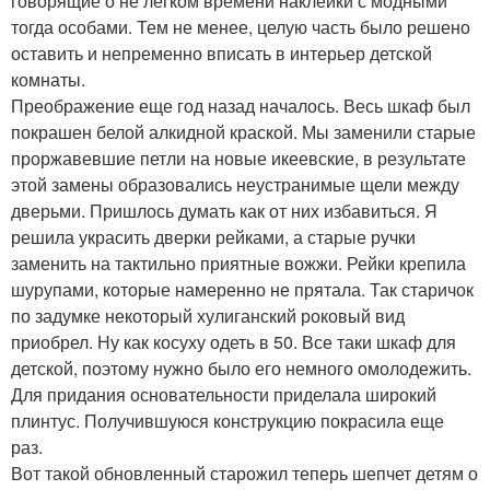
говорящие о не легком времени наклейки с модными
тогда особами. Тем не менее, целую часть было решено
оставить и непременно вписать в интерьер детской
комнаты.
Преображение еще год назад началось. Весь шкаф был
покрашен белой алкидной краской. Мы заменили старые
проржавевшие петли на новые икеевские, в результате
этой замены образовались неустранимые щели между
дверьми. Пришлось думать как от них избавиться. Я
решила украсить дверки рейками, а старые ручки
заменить на тактильно приятные вожжи. Рейки крепила
шурупами, которые намеренно не прятала. Так старичок
по задумке некоторый хулиганский роковый вид
приобрел. Ну как косуху одеть в 50. Все таки шкаф для
детской, поэтому нужно было его немного омолодежить.
Для придания основательности приделала широкий
плинтус. Получившуюся конструкцию покрасила еще
раз.
Вот такой обновленный старожил теперь шепчет детям о