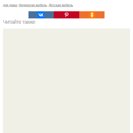
для дома
,
Недорогая мебель
,
Детская мебель
Читайте также
Архитектура. Жилой комплекс "Замок Кафки" был
построен по проекту испанского архитектора Рикардо
боффила.