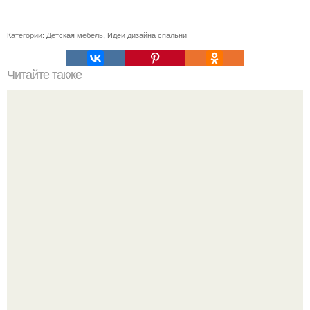
Категории:
Детская мебель
,
Идеи дизайна спальни
Читайте также
Фикус? Фикус издавна хранителем домашнего уюта и
стабильности семейной жизни считался.