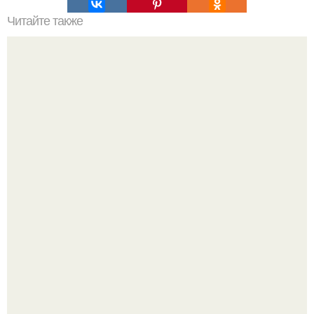
Читайте также
Как замаскировать дверь.
Разноцветная керамическая плитка как украшение
интерьера.