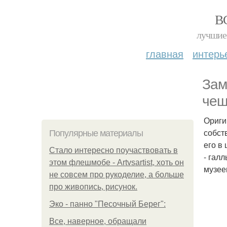
В
лучшие 
главная
интерь
Зам
чеш
Ориги
собст
Популярные материалы
его в
Стало интересно поучаствовать в
- гал
этом флешмобе - Artvsartist, хоть он
музее
не совсем про рукоделие, а больше
про живопись, рисунок.
Эко - панно "Песочный Берег":
Все, наверное, обращали