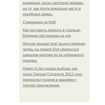
внимание, когда смотрели дорамы,
на то, как почти идеально чисто в
корейских домах.
Сокровища из Hoff.
Как поставить кровать в спальне.
Влияние обстановки на сон
Детали решают всё: выход приянки
чопры на показе Dior обернулся
шквалом критики из-за небрежного
пошива.
Невеста без права выбора: как
показ Samuel Cirnansck 2012 года
превратил подиум в манифест
против принуждения.