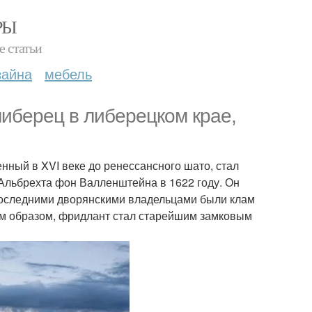
РЫ
е статьи
зайна
мебель
иберец в либерецком крае,
нный в XVI веке до ренессансного шато, стал
Альбрехта фон Валленштейна в 1622 году. Он
 Последними дворянскими владельцами были клам
аким образом, фридлант стал старейшим замковым