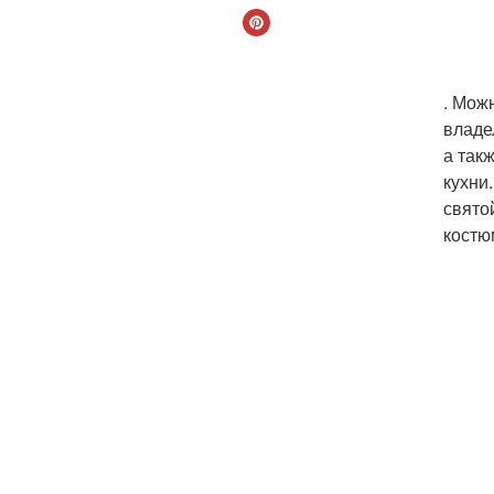
. Мож
владе
а так
кухни
свято
костюм