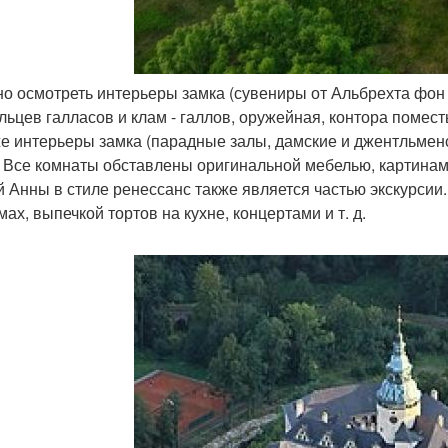
но осмотреть интерьеры замка (сувениры от Альбрехта фон
льцев галласов и клам - галлов, оружейная, контора помест
же интерьеры замка (парадные залы, дамские и джентльменс
. Все комнаты обставлены оригинальной мебелью, картина
й Анны в стиле ренессанс также является частью экскурсии
ах, выпечкой тортов на кухне, концертами и т. д.