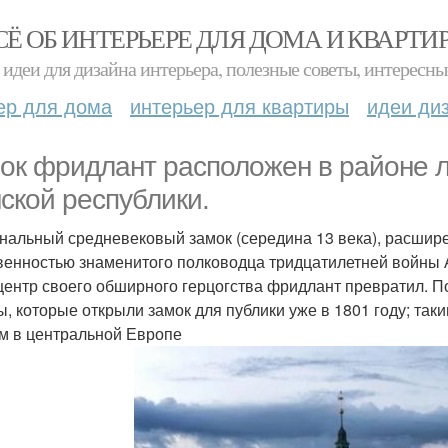
СЁ ОБ ИНТЕРЬЕРЕ ДЛЯ ДОМА И КВАРТИ
идеи для дизайна интерьера, полезные советы, интересны
ер для дома
интерьер для квартиры
идеи ди
ок фридлант расположен в районе л
ской республики.
нальный средневековый замок (середина 13 века), расшире
венностью знаменитого полководца тридцатилетней войны 
 центр своего обширного герцогства фридлант превратил.
лы, которые открыли замок для публики уже в 1801 году; т
м в центральной Европе