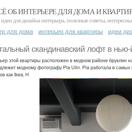
СЁ ОБ ИНТЕРЬЕРЕ ДЛЯ ДОМА И КВАРТИ
идеи для дизайна интерьера, полезные советы, интересны
ер для дома
интерьер для квартиры
идеи ди
тальный скандинавский лофт в нью-
ьер этой квартиры расположен в модном районе бруклин 
длежит модному фотографу Pia Ulin. Pia работала в самых 
в как Ikea, H