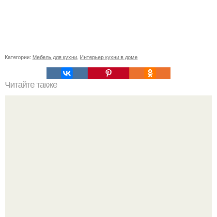
Категории:
Мебель для кухни
,
Интерьер кухни в доме
Читайте также
Пожалуйста, подскажите, как организовать пространство
в комнате?