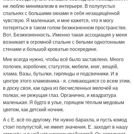
не люблю минимализм в интерьере. В полупустых
спальнях с большими окнами я себя незащищённой
чувствую. Я маленькая, и мне кажется, что я могу
потеряться в таком голом безжизненном пространстве.
Вот. Безжизненность. Именно такая ассоциация у меня
возникает в огромной спальне с белыми однотонными
стенами и большой кроватью посередине.
Мне всегда нужно, чтобы всё было заставлено. Много
полочек, коробочек, статуэток, мебели, книг, вещей,
хлама. Вазы, бутылки, гирлянды и подсвечники. И в
центре этого хламовника - я. сливающаяся со всем этим,
в доску своя, как одна из бесчисленных мелочей на
полках, не режущая глаз. Органично, и квадратура
маленькая. Я будто в улье, горящем тёплым медовым
цветом, как детский ночник.
А с Е. всё по-другому. Не нужно барахла, и пусть комод
стоит полупустой, не имеет значения. Е. заходит в нашу
комнату, и в ней нет никаких крайностей. Он заполняет