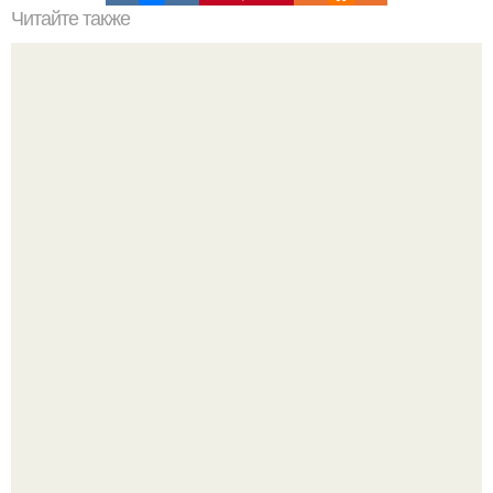
Читайте также
Виды пеларгоний. Это важно знать.
Разноцветная керамическая плитка как украшение
интерьера.