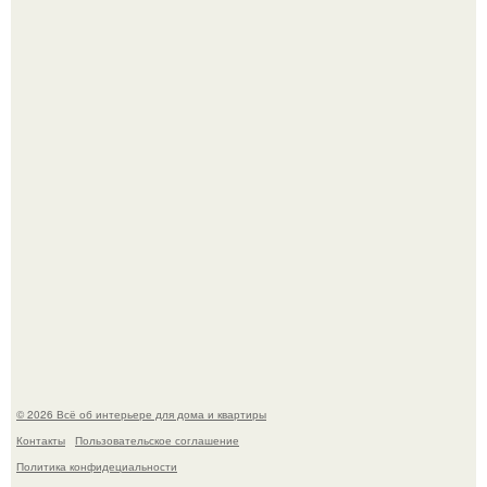
Откуда у дизайнера так много идей?
Привет всем дизайнерам интерьеров и не только!
© 2026 Всё об интерьере для дома и квартиры
Контакты
Пользовательское соглашение
Политика конфидециальности