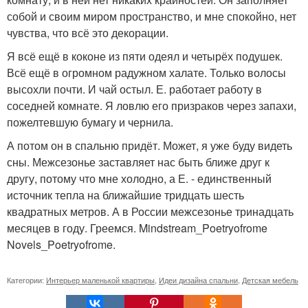
собой и своим миром пространство, и мне спокойно, нет
чувства, что всё это декорации.
Я всё ещё в коконе из пяти одеял и четырёх подушек.
Всё ещё в огромном радужном халате. Только волосы
высохли почти. И чай остыл. Е. работает работу в
соседней комнате. Я ловлю его призраков через запахи,
пожелтевшую бумагу и чернила.
А потом он в спальню придёт. Может, я уже буду видеть
сны. Межсезонье заставляет нас быть ближе друг к
другу, потому что мне холодно, а Е. - единственный
источник тепла на ближайшие тридцать шесть
квадратных метров. А в России межсезонье тринадцать
месяцев в году. Греемся. Mindstream_Poetryofrome
Novels_Poetryofrome.
Категории:
Интерьер маленькой квартиры
,
Идеи дизайна спальни
,
Детская мебель