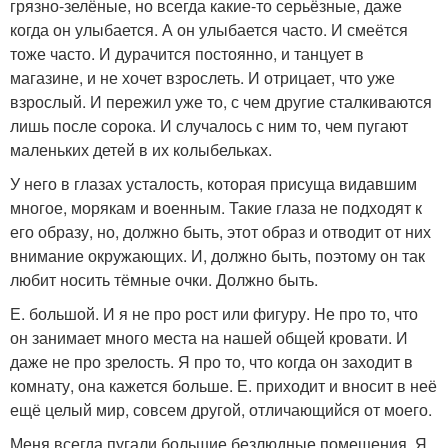
грязно-зелёные, но всегда какие-то серьёзные, даже
когда он улыбается. А он улыбается часто. И смеётся
тоже часто. И дурачится постоянно, и танцует в
магазине, и не хочет взрослеть. И отрицает, что уже
взрослый. И пережил уже то, с чем другие сталкиваются
лишь после сорока. И случалось с ним то, чем пугают
маленьких детей в их колыбельках.
У него в глазах усталость, которая присуща видавшим
многое, морякам и военным. Такие глаза не подходят к
его образу, но, должно быть, этот образ и отводит от них
внимание окружающих. И, должно быть, поэтому он так
любит носить тёмные очки. Должно быть.
Е. большой. И я не про рост или фигуру. Не про то, что
он занимает много места на нашей общей кровати. И
даже не про зрелость. Я про то, что когда он заходит в
комнату, она кажется больше. Е. приходит и вносит в неё
ещё целый мир, совсем другой, отличающийся от моего.
Меня всегда пугали большие безлюдные помещения. Я