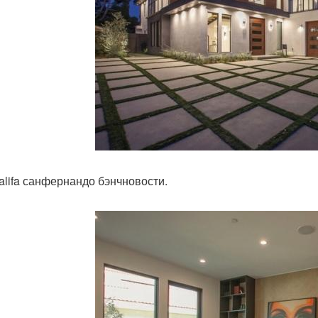
alifa санфернандо бэнчновости.