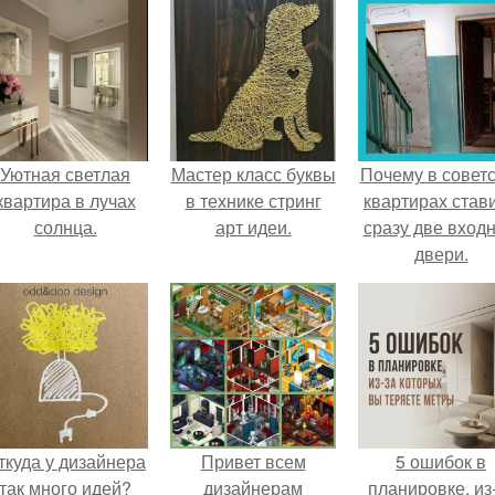
Уютная светлая
Мастер класс буквы
Почему в советс
квартира в лучах
в технике стринг
квартирах став
солнца.
арт идеи.
сразу две вход
двери.
ткуда у дизайнера
Привет всем
5 ошибок в
так много идей?
дизайнерам
планировке, из