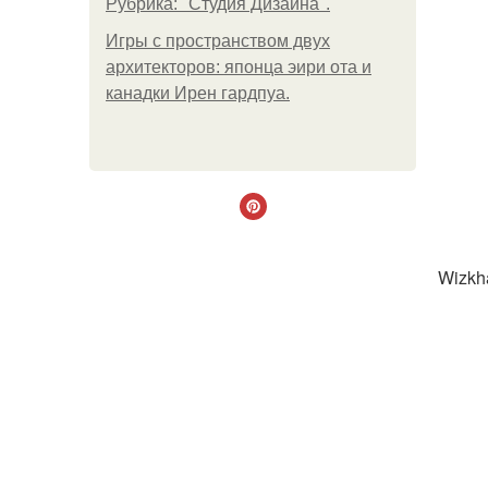
Рубрика: "Студия Дизайна".
Игры с пространством двух
архитекторов: японца эири ота и
канадки Ирен гардпуа.
Wizkh