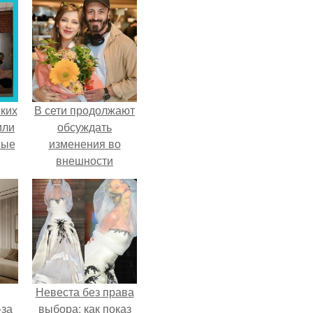
ких
В сети продолжают
или
обсуждать
ные
изменения во
внешности
актрисы.
Невеста без права
-за
выбора: как показ