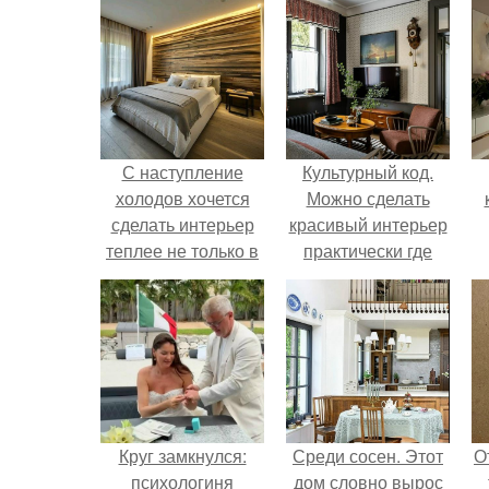
С наступление
Культурный код.
холодов хочется
Можно сделать
сделать интерьер
красивый интерьер
теплее не только в
практически где
визуальном плане.
угодно.
Круг замкнулся:
Среди сосен. Этот
О
психологиня
дом словно вырос