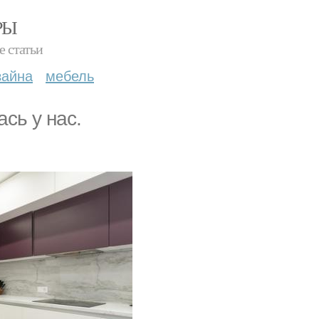
РЫ
е статьи
зайна
мебель
сь у нас.