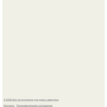
Кёнигсберг. Интерьер дома студенческого братства
"Германия".
Опишите интерьер кухни в 2-3 словах.
© 2026 Всё об интерьере для дома и квартиры
Контакты
Пользовательское соглашение