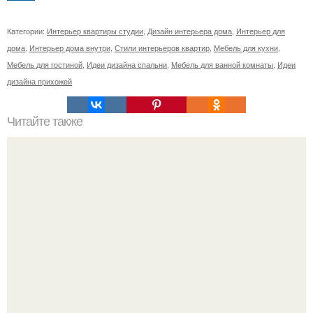
Категории:
Интерьер квартиры студии
,
Дизайн интерьера дома
,
Интерьер для
дома
,
Интерьер дома внутри
,
Стили интерьеров квартир
,
Мебель для кухни
,
Мебель для гостиной
,
Идеи дизайна спальни
,
Мебель для ванной комнаты
,
Идеи
дизайна прихожей
Читайте также
16 правил стильной девушки.