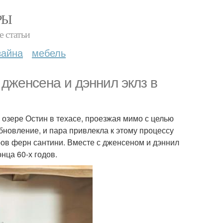
РЫ
е статьи
зайна
мебель
 дженсена и дэннил эклз в
 озере Остин в техасе, проезжая мимо с целью
бновление, и пара привлекла к этому процессу
ров ферн сантини. Вместе с дженсеном и дэннил
нца 60-х годов.