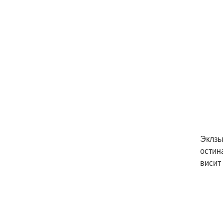
Эклзы
остин
висит