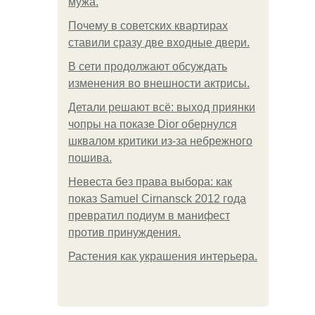
мужа.
Почему в советских квартирах
ставили сразу две входные двери.
В сети продолжают обсуждать
изменения во внешности актрисы.
Детали решают всё: выход приянки
чопры на показе Dior обернулся
шквалом критики из-за небрежного
пошива.
Невеста без права выбора: как
показ Samuel Cirnansck 2012 года
превратил подиум в манифест
против принуждения.
Растения как украшения интерьера.