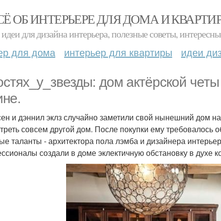
СЁ ОБ ИНТЕРЬЕРЕ ДЛЯ ДОМА И КВАРТИ
идеи для дизайна интерьера, полезные советы, интересны
ер для дома
интерьер для квартиры
идеи ди
остях_у_звезды: дом актёрской четы
ине.
ен и дэннил эклз случайно заметили свой нынешний дом на
треть совсем другой дом. После покупки ему требовалось о
ые таланты - архитектора пола лэмба и дизайнера интерье
ссионалы создали в доме эклектичную обстановку в духе ко