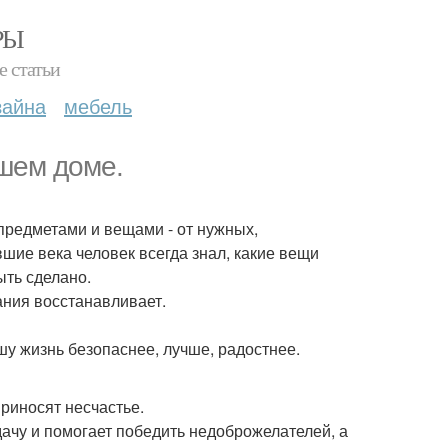
РЫ
е статьи
зайна
мебель
шем доме.
редметами и вещами - от нужных,
шие века человек всегда знал, какие вещи
ыть сделано.
ания восстанавливает.
шу жизнь безопаснее, лучше, радостнее.
приносят несчастье.
удачу и помогает победить недоброжелателей, а