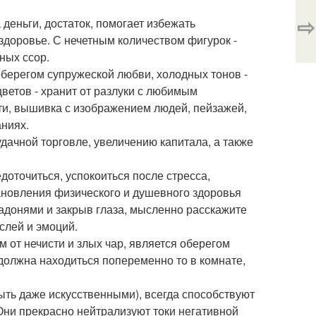
⇨
деньги, достаток, помогает избежать
здоровье. С нечетным количеством фигурок -
ных ссор.
берегом супружеской любви, холодных тонов -
ветов - хранит от разлуки с любимым
ти, вышивка с изображением людей, пейзажей,
аниях.
удачной торговле, увеличению капитала, а также
едоточиться, успокоиться после стресса,
тановления физического и душевного здоровья
ладонями и закрыв глаза, мысленно расскажите
слей и эмоций.
 от нечисти и злых чар, является оберегом
 должна находиться попеременно то в комнате,
быть даже искусственными), всегда способствуют
 Они прекрасно нейтрализуют токи негативной