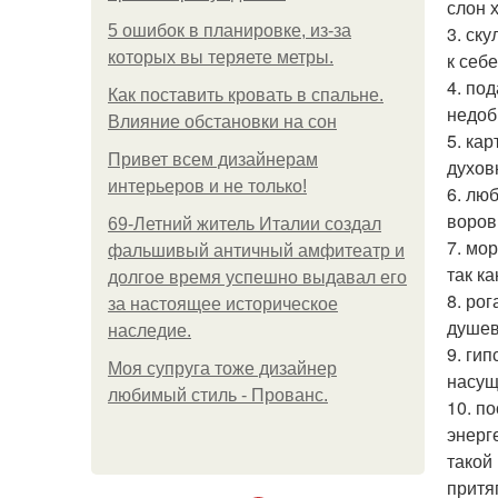
слон 
5 ошибок в планировке, из-за
3. ск
которых вы теряете метры.
к себ
4. по
Как поставить кровать в спальне.
недоб
Влияние обстановки на сон
5. ка
Привет всем дизайнерам
духов
интерьеров и не только!
6. лю
воров
69-Летний житель Италии создал
7. мо
фальшивый античный амфитеатр и
так к
долгое время успешно выдавал его
8. ро
за настоящее историческое
душев
наследие.
9. ги
Моя супруга тоже дизайнер
насущ
любимый стиль - Прованс.
10. п
энерг
такой
притя