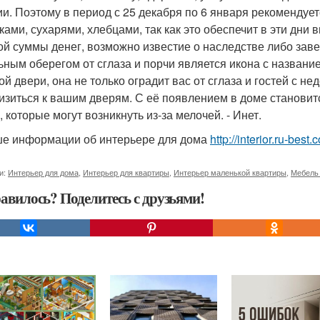
ии. Поэтому в период с 25 декабря по 6 января рекомендует
ками, сухарями, хлебцами, так как это обеспечит в эти дн
ой суммы денег, возможно известие о наследстве либо зав
льным оберегом от сглаза и порчи является икона с назван
ой двери, она не только оградит вас от сглаза и гостей с 
изиться к вашим дверям. С её появлением в доме становит
 которые могут возникнуть из-за мелочей. - Инет.
е информации об интерьере для дома
http://interior.ru-bes
и:
Интерьер для дома
,
Интерьер для квартиры
,
Интерьер маленькой квартиры
,
Мебель
авилось? Поделитесь с друзьями!