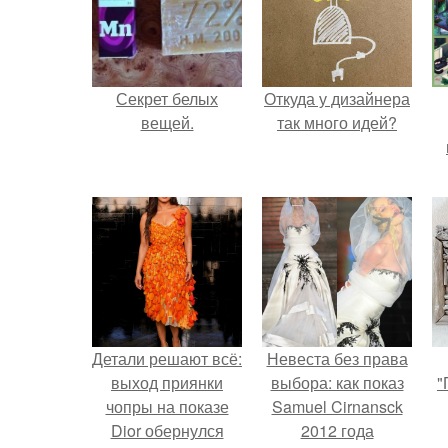
Секрет белых
Откуда у дизайнера
вещей.
так много идей?
Детали решают всё:
Невеста без права
выход приянки
выбора: как показ
"
чопры на показе
Samuel Cirnansck
Dior обернулся
2012 года