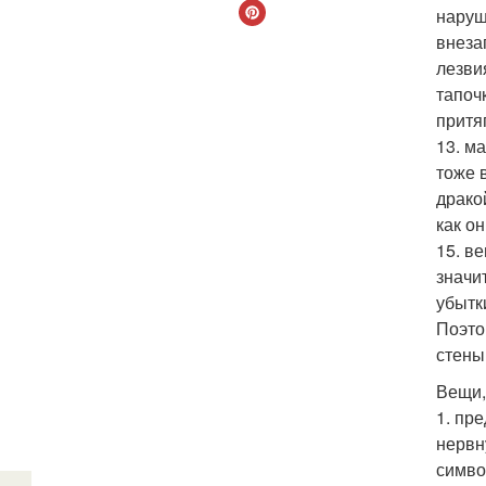
наруш
внеза
лезви
тапоч
притя
13. м
тоже 
драко
как о
15. в
значи
убытк
Поэто
стены
Вещи,
1. пр
нервн
симво