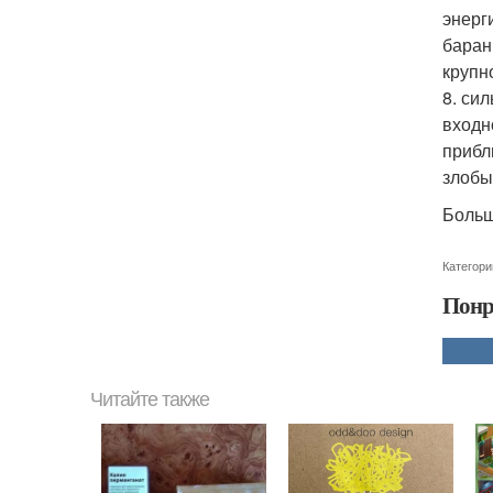
энерг
баран
крупн
8. си
входн
прибл
злобы,
Больш
Категори
Понр
Читайте также