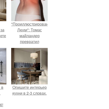
"Проиллюстрированные
-за
Люди": Томас
яете
майландер
превратил
солнечные ожоги в
арт - объект.
 в
Опишите интерьер
.
кухни в 2-3 словах.
6!