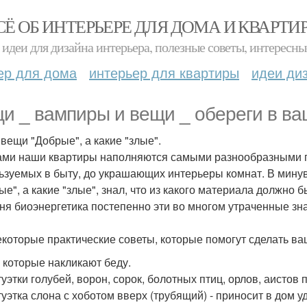
СЁ ОБ ИНТЕРЬЕРЕ ДЛЯ ДОМА И КВАРТИ
идеи для дизайна интерьера, полезные советы, интересны
ер для дома
интерьер для квартиры
идеи ди
и _ вампиры и вещи _ обереги в ва
 вещи "Добрые", а какие "злые".
ами наши квартиры наполняются самыми разнообразными п
ьзуемых в быту, до украшающих интерьеры комнат. В минув
ые", а какие "злые", знал, что из какого материала должно б
ня биоэнергетика постепенно эти во многом утраченные зн
екоторые практические советы, которые помогут сделать ва
 которые накликают беду.
туэтки голубей, ворон, сорок, болотных птиц, орлов, аистов 
атуэтка слона с хоботом вверх (трубящий) - приносит в дом 