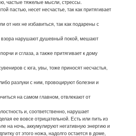
сию, частые тяжелые мысли, стрессы.
той пастью, несет несчастье, так как притягивает
ли от них не избавиться, так как подарены с
ля взора нарушают душевный покой, мешают
орчи и сглаза, а также притягивает к дому
сувениров с юга, увы, тоже приносят несчастья,
 либо разлуки с ним, провоцируют болезни и
очиться на самом главном, отвлекают от
лостность и, соответственно, нарушает
делая ее вовсе отрицательной. Есть или пить из
толе на ночь, аккумулируют негативную энергию и
питку от этого ножа, надолго остается в доме,