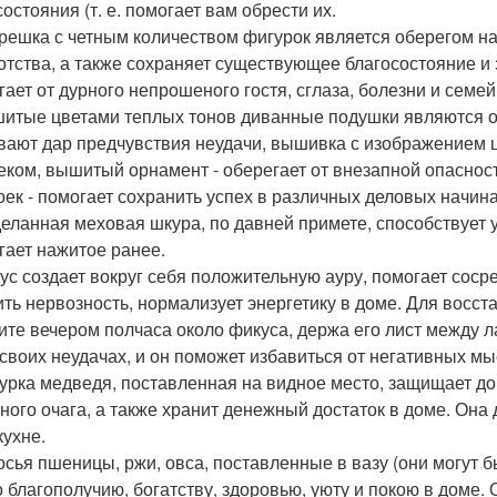
остояния (т. е. помогает вам обрести их.
трешка с четным количеством фигурок является оберегом на 
отства, а также сохраняет существующее благосостояние и 
гает от дурного непрошеного гостя, сглаза, болезни и семей
шитые цветами теплых тонов диванные подушки являются о
вают дар предчувствия неудачи, вышивка с изображением ц
еком, вышитый орнамент - оберегает от внезапной опаснос
оек - помогает сохранить успех в различных деловых начин
деланная меховая шкура, по давней примете, способствует 
гает нажитое ранее.
кус создает вокруг себя положительную ауру, помогает соср
ить нервозность, нормализует энергетику в доме. Для восс
ите вечером полчаса около фикуса, держа его лист между 
 своих неудачах, и он поможет избавиться от негативных мы
гурка медведя, поставленная на видное место, защищает дом
ного очага, а также хранит денежный достаток в доме. Она
кухне.
лосья пшеницы, ржи, овса, поставленные в вазу (они могут 
о благополучию, богатству, здоровью, уюту и покою в доме.