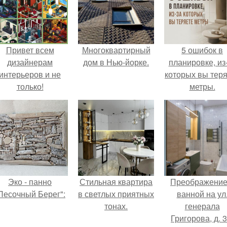
Привет всем
Многоквартирный
5 ошибок в
дизайнерам
дом в Нью-йорке.
планировке, из
интерьеров и не
которых вы тер
только!
метры.
Эко - панно
Стильная квартира
Преображение
Песочный Берег":
в светлых приятных
ванной на ул
тонах.
генерала
Григорова, д. 3