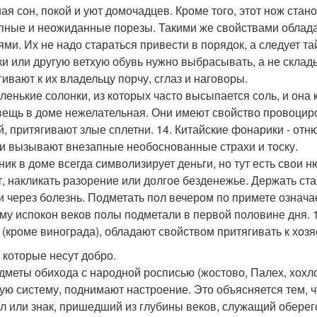
ая сон, покой и уют домочадцев. Кроме того, этот нож стано
пные и неожиданные порезы. Такими же свойствами обла
ями. Их не надо стараться привести в порядок, а следует т
ки или другую ветхую обувь нужно выбрасывать, а не склад
гивают к их владельцу порчу, сглаз и наговоры.
аленькие солонки, из которых часто высыпается соль, и она 
вещь в доме нежелательная. Они имеют свойство провоциров
й, притягивают злые сплетни. 14. Китайские фонарики - от
ни вызывают внезапные необоснованные страхи и тоску.
еник в доме всегда символизирует деньги, но тут есть свои
т, накликать разорение или долгое безденежье. Держать стар
и через болезнь. Подметать пол вечером по примете означает
му испокон веков полы подметали в первой половине дня. 
 (кроме винограда), обладают свойством притягивать к хоз
 которые несут добро.
едметы обихода с народной росписью (жостово, Палех, хохлом
ую систему, поднимают настроение. Это объясняется тем, чт
л или знак, пришедший из глубины веков, служащий оберег