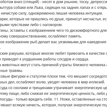
хоботом вниз (спящий) - несет в дом уныние, тоску, депрес
ульптура собаки или Льва, сидящих на задних лапах и с откры
е нечистую силу, одновременно лишая человека интуиции.
дарки, которые не пришлись по душе, принесут несчастья, ес
рыми чувствами либо с наговором.
ртины, эстампы с изображением чего-то дискомфортного д
ному совершенствованию, ослабляют память.
бое изображение рыб делает вас уязвимыми для наведения п
.
рские ракушки, которые многие любят привозить в качестве 
ак приводят к ухудшению работы сосудов и сердца.
га животных могут стать причиной утраты близкого человека
ные травмы.
псовые фигурки и статуэтки плохи тем, что мешают сосредот
ных дел, ослабляют волю, уводят человека в мир иллюзий.
осуда со сколами и трещинами утрачивает энергетическую це
етику пищи, либо снижая ее энергетическую ценность, либо 
 посуды - только вредить себе. 11. Ножи, оставленные на с
гивают всякую нечисть, которая, получая энергетическую под