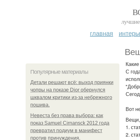
В
лучшие 
главная
интерь
Вещ
Какие
С год
Популярные материалы
испол
Детали решают всё: выход приянки
"Добр
чопры на показе Dior обернулся
Сегод
шквалом критики из-за небрежного
пошива.
Вот н
Невеста без права выбора: как
Вещи,
показ Samuel Cirnansck 2012 года
1. ста
превратил подиум в манифест
2. ст
против принуждения.