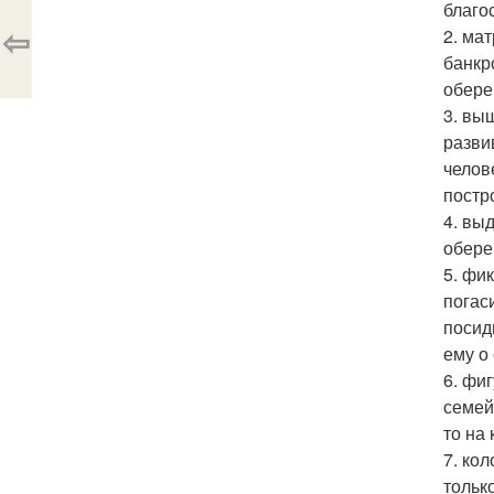
благос
⇦
2. ма
банкр
обере
3. вы
разви
челов
постр
4. вы
обере
5. фи
погас
посид
ему о
6. фи
семей
то на 
7. ко
тольк