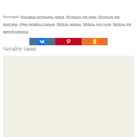
Категории:
Красивые интерьеры домов
,
Интерьер для дома
,
Интерьер для
квартиры
,
Идеи дизайна спальни
,
Мебель диваны
,
Мебель для кухни
,
Мебель для
ванной комнаты
Читайте также
Небольшая квартира в Барселоне.