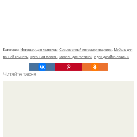
Категории:
Интерьер для квартиры
,
Современный интерьер квартиры
,
Мебель для
ванной комнаты
,
Кухонная мебель
,
Мебель для гостиной
,
Идеи дизайна спальни
Читайте также
Сегодня, выйдя из дома заметила плачущую женщину