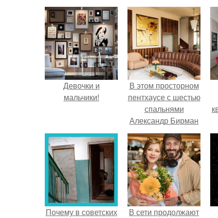
Девочки и
В этом просторном
мальчики!
пентхаусе с шестью
спальнями
к
Александр Бирман
живет со своей
семьей.
Почему в советских
В сети продолжают