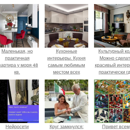
Маленькая, но
Кухонные
Культурный ко
практичная
интерьеры. Кухня
Можно сделат
вартира у моря 48
самым любимым
красивый интер
кв.
местом всех
практически г
домочадцев
угодно.
является.
Нейросети
Круг замкнулся:
Привет всем