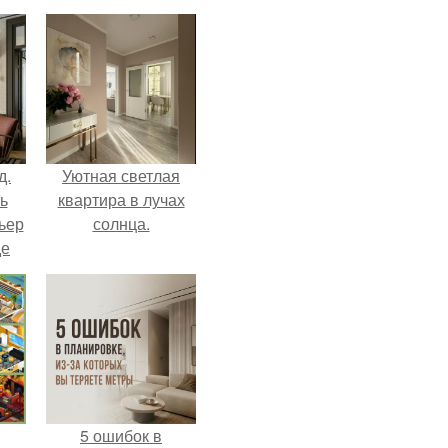
д.
Уютная светлая
ь
квартира в лучах
ьер
солнца.
де
5 ошибок в