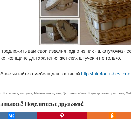
у предложить вам свои изделия, одно из них - шкатулочка - 
ке, женщине для хранения женских штучек и не только.
бнее читайте о мебели для гостиной
http://interior.ru-best.
и:
Интерьер для дома
,
Мебель для кухни
,
Детская мебель
,
Идеи дизайна прихожей
,
Меб
авилось? Поделитесь с друзьями!