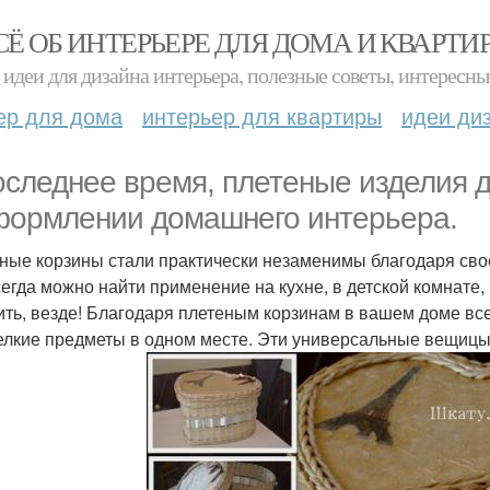
СЁ ОБ ИНТЕРЬЕРЕ ДЛЯ ДОМА И КВАРТИ
идеи для дизайна интерьера, полезные советы, интересны
ер для дома
интерьер для квартиры
идеи ди
оследнее время, плетеные изделия 
формлении домашнего интерьера.
ные корзины стали практически незаменимы благодаря свое
сегда можно найти применение на кухне, в детской комнате, 
ить, везде! Благодаря плетеным корзинам в вашем доме все
елкие предметы в одном месте. Эти универсальные вещицы