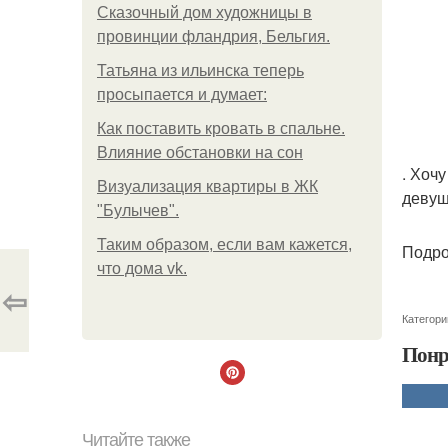
Сказочный дом художницы в
провинции фландрия, Бельгия.
Татьяна из ильинска теперь
просыпается и думает:
Как поставить кровать в спальне.
Влияние обстановки на сон
. Хоч
Визуализация квартиры в ЖК
девуш
"Булычев".
Таким образом, если вам кажется,
Подро
что дома vk.
⇦
Категори
Понр
Читайте также