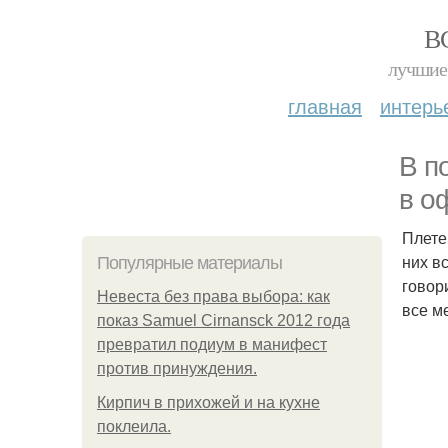
В
лучшие 
главная
интерь
В п
в о
Плете
них в
Популярные материалы
говор
Невеста без права выбора: как
все м
показ Samuel Cirnansck 2012 года
превратил подиум в манифест
против принуждения.
Кирпич в прихожей и на кухне
поклеила.