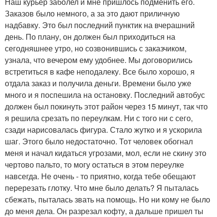
Наш курьер заболел и мне пришлось подменить его.
Заказов было немного, а за это дают приличную
надбавку. Это был последний пунктик на вчерашний
день. По плану, он должен был приходиться на
сегодняшнее утро, но созвонившись с заказчиком,
узнала, что вечером ему удобнее. Мы договорились
встретиться в кафе неподалеку. Все было хорошо, я
отдала заказ и получила деньги. Времени было уже
много и я поспешила на остановку. Последний автобус
должен был покинуть этот район через 15 минут, так что
я решила срезать по переулкам. Ни с того ни с сего,
сзади нарисовалась фигура. Стало жутко и я ускорила
шаг. Этого было недостаточно. Тот человек обогнал
меня и начал кидаться угрозами, мол, если не скину это
чертово пальто, то могу остаться в этом переулке
навсегда. Не очень - то приятно, когда тебе обещают
перерезать глотку. Что мне было делать? Я пыталась
сбежать, пыталась звать на помощь. Но ни кому не было
до меня дела. Он разрезал кофту, а дальше пришел ты