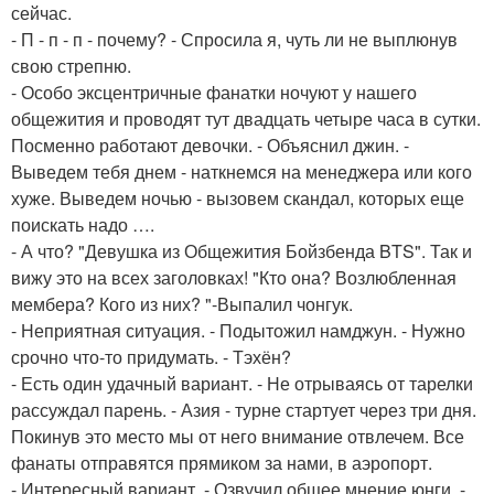
сейчас.
- П - п - п - почему? - Спросила я, чуть ли не выплюнув
свою стрепню.
- Особо эксцентричные фанатки ночуют у нашего
общежития и проводят тут двадцать четыре часа в сутки.
Посменно работают девочки. - Объяснил джин. -
Выведем тебя днем - наткнемся на менеджера или кого
хуже. Выведем ночью - вызовем скандал, которых еще
поискать надо ….
- А что? "Девушка из Общежития Бойзбенда BTS". Так и
вижу это на всех заголовках! "Кто она? Возлюбленная
мембера? Кого из них? "-Выпалил чонгук.
- Неприятная ситуация. - Подытожил намджун. - Нужно
срочно что-то придумать. - Тэхён?
- Есть один удачный вариант. - Не отрываясь от тарелки
рассуждал парень. - Азия - турне стартует через три дня.
Покинув это место мы от него внимание отвлечем. Все
фанаты отправятся прямиком за нами, в аэропорт.
- Интересный вариант. - Озвучил общее мнение юнги. -