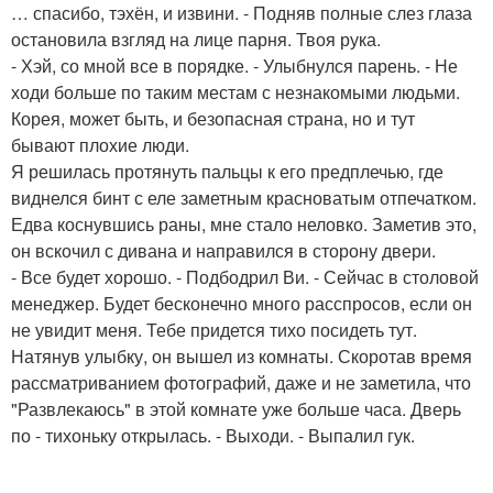
… спасибо, тэхён, и извини. - Подняв полные слез глаза
остановила взгляд на лице парня. Твоя рука.
- Хэй, со мной все в порядке. - Улыбнулся парень. - Не
ходи больше по таким местам с незнакомыми людьми.
Корея, может быть, и безопасная страна, но и тут
бывают плохие люди.
Я решилась протянуть пальцы к его предплечью, где
виднелся бинт с еле заметным красноватым отпечатком.
Едва коснувшись раны, мне стало неловко. Заметив это,
он вскочил с дивана и направился в сторону двери.
- Все будет хорошо. - Подбодрил Ви. - Сейчас в столовой
менеджер. Будет бесконечно много расспросов, если он
не увидит меня. Тебе придется тихо посидеть тут.
Натянув улыбку, он вышел из комнаты. Скоротав время
рассматриванием фотографий, даже и не заметила, что
"Развлекаюсь" в этой комнате уже больше часа. Дверь
по - тихоньку открылась. - Выходи. - Выпалил гук.