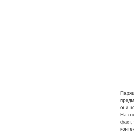
Парящ
предм
они н
На сн
факт,
конте