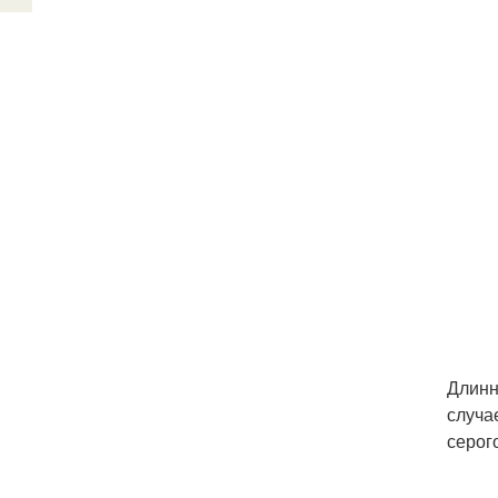
Длинн
случа
серог