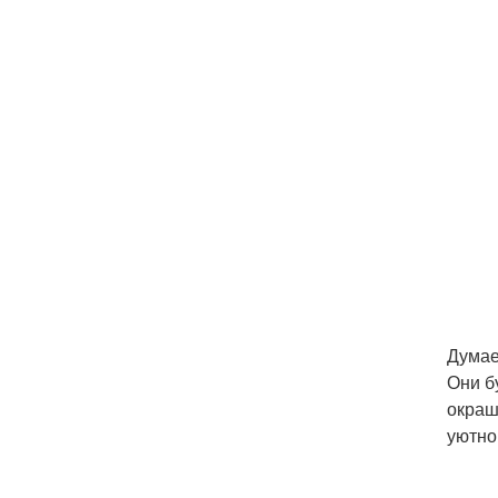
Думае
Они б
окраш
уютно