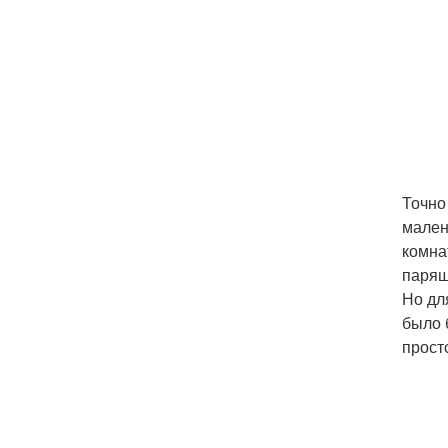
Точно
мален
комна
парящ
Но дл
было 
прост