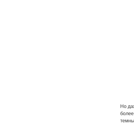
Но да
более
темны