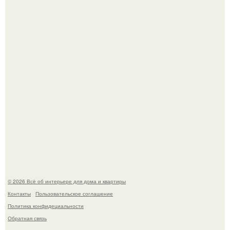
В Японии бесплатно раздают дома самураев - звучит как
план на новую жизнь.
"Ух, Заморочился же Дизайнер", - подумала я, когда
зашла в кафе - бар "слезы березы".
© 2026 Всё об интерьере для дома и квартиры
Контакты
Пользовательское соглашение
Политика конфидециальности
Обратная связь