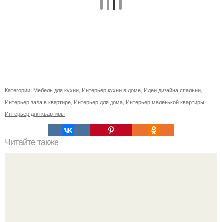
Категории:
Мебель для кухни
,
Интерьер кухни в доме
,
Идеи дизайна спальни
,
Интерьер зала в квартире
,
Интерьер для дома
,
Интерьер маленькой квартиры
,
Интерьер для квартиры
Читайте также