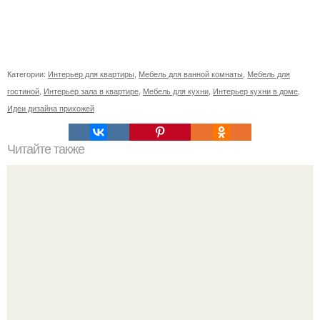
Категории:
Интерьер для квартиры
,
Мебель для ванной комнаты
,
Мебель для
гостиной
,
Интерьер зала в квартире
,
Мебель для кухни
,
Интерьер кухни в доме
,
Идеи дизайна прихожей
Читайте также
Как поставить кровать в спальне. Влияние обстановки на
сон