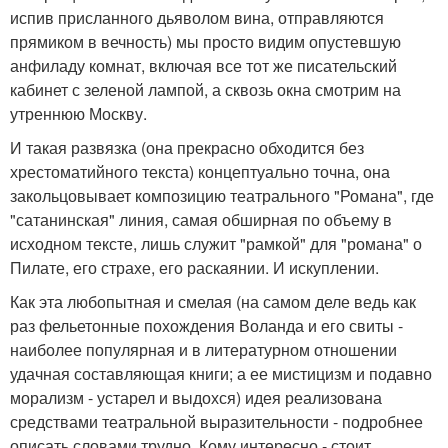
испив присланного дьяволом вина, отправляются
прямиком в вечность) мы просто видим опустевшую
анфиладу комнат, включая все тот же писательский
кабинет с зеленой лампой, а сквозь окна смотрим на
утреннюю Москву.
И такая развязка (она прекрасно обходится без
хрестоматийного текста) концептуально точна, она
закольцовывает композицию театрального "Романа", где
"сатанинская" линия, самая обширная по объему в
исходном тексте, лишь служит "рамкой" для "романа" о
Пилате, его страхе, его раскаянии. И искуплении.
Как эта любопытная и смелая (на самом деле ведь как
раз фельетонные похождения Воланда и его свиты -
наиболее популярная и в литературном отношении
удачная составляющая книги; а ее мистицизм и подавно
морализм - устарел и выдохся) идея реализована
средствами театральной выразительности - подробнее
описать словами трудно. Кому интересно - стоит,