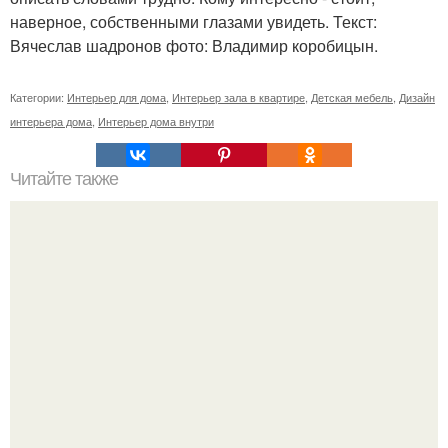
наверное, собственными глазами увидеть. Текст:
Вячеслав шадронов фото: Владимир коробицын.
Категории:
Интерьер для дома
,
Интерьер зала в квартире
,
Детская мебель
,
Дизайн
интерьера дома
,
Интерьер дома внутри
Читайте также
Резьба по дереву в стиле барокко. Резьба по дереву:
стилистические направления и характерные узоры.