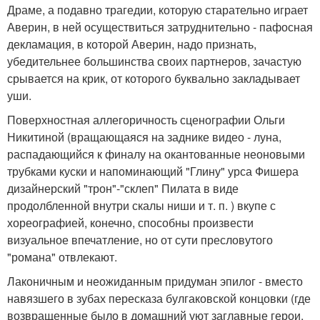
Драме, а подавно трагедии, которую старательно играет
Аверин, в ней осуществиться затруднительно - пафосная
декламация, в которой Аверин, надо признать,
убедительнее большинства своих партнеров, зачастую
срывается на крик, от которого буквально закладывает
уши.
Поверхностная аллегоричность сценографии Ольги
Никитиной (вращающаяся на заднике видео - луна,
распадающийся к финалу на окантованные неоновыми
трубками куски и напоминающий "Глину" урса Фишера
дизайнерский "трон"-"склеп" Пилата в виде
продолбленной внутри скалы ниши и т. п. ) вкупе с
хореографией, конечно, способны произвести
визуальное впечатление, но от сути пресловутого
"романа" отвлекают.
Лаконичным и неожиданным придуман эпилог - вместо
навязшего в зубах пересказа булгаковской концовки (где
возвращенные было в домашний уют заглавные герои,