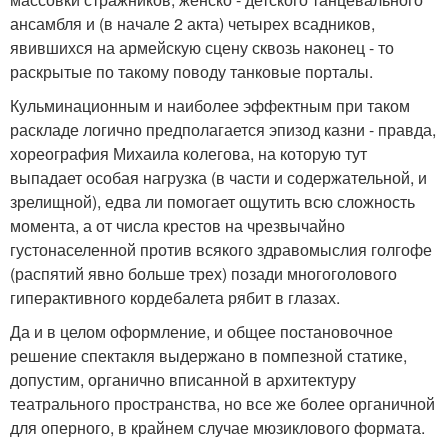
ансамбля и (в начале 2 акта) четырех всадников,
явившихся на армейскую сцену сквозь наконец - то
раскрытые по такому поводу танковые порталы.
Кульминационным и наиболее эффектным при таком
раскладе логично предполагается эпизод казни - правда,
хореография Михаила колегова, на которую тут
выпадает особая нагрузка (в части и содержательной, и
зрелищной), едва ли помогает ощутить всю сложность
момента, а от числа крестов на чрезвычайно
густонаселенной против всякого здравомыслия голгофе
(распятий явно больше трех) позади многоголового
гиперактивного кордебалета рябит в глазах.
Да и в целом оформление, и общее постановочное
решение спектакля выдержано в помпезной статике,
допустим, органично вписанной в архитектуру
театрального пространства, но все же более органичной
для оперного, в крайнем случае мюзиклового формата.