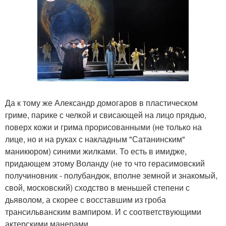
Да к тому же Александр домогаров в пластическом
гриме, парике с челкой и свисающей на лицо прядью,
поверх кожи и грима прорисованными (не только на
лице, но и на руках с накладным "Сатанинским"
маникюром) синими жилками. То есть в имидже,
придающем этому Воланду (не то что герасимовский
получиновник - полубандюк, вполне земной и знакомый,
свой, московский) сходство в меньшей степени с
дьяволом, а скорее с восставшим из гроба
трансильванским вампиром. И с соответствующими
актерскими манерами.