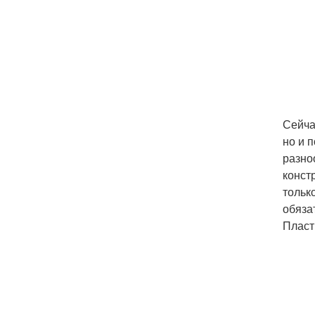
Сейча
но и 
разно
конст
тольк
обяза
Пласт