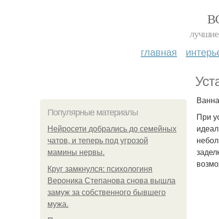
В
лучшие 
главная
интерь
Уст
Ванна
Популярные материалы
При у
идеал
Нейросети добрались до семейных
небол
чатов, и теперь под угрозой
задел
мамины нервы.
возмо
Круг замкнулся: психологиня
Вероника Степанова снова вышла
замуж за собственного бывшего
мужа.