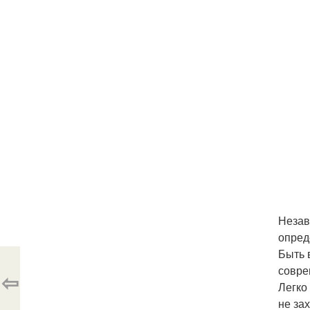
Незав
опред
Быть 
совре
⇦
Легко
не за