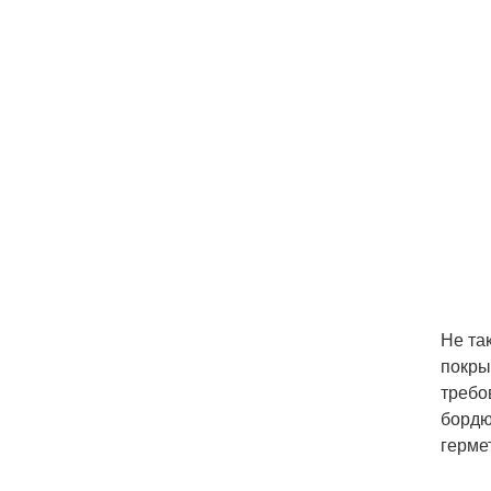
Не та
покры
требо
бордю
герме