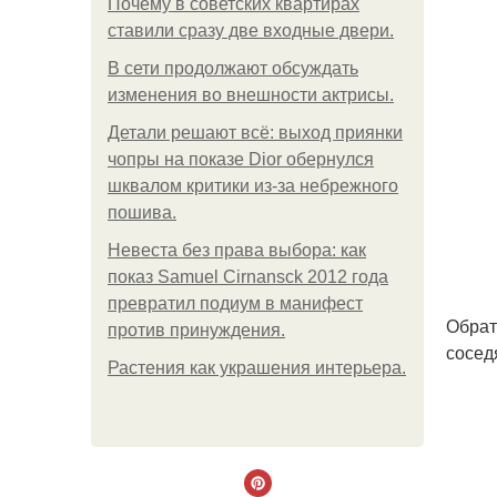
Почему в советских квартирах
ставили сразу две входные двери.
В сети продолжают обсуждать
изменения во внешности актрисы.
Детали решают всё: выход приянки
чопры на показе Dior обернулся
шквалом критики из-за небрежного
пошива.
Невеста без права выбора: как
показ Samuel Cirnansck 2012 года
превратил подиум в манифест
Обрат
против принуждения.
сосед
Растения как украшения интерьера.