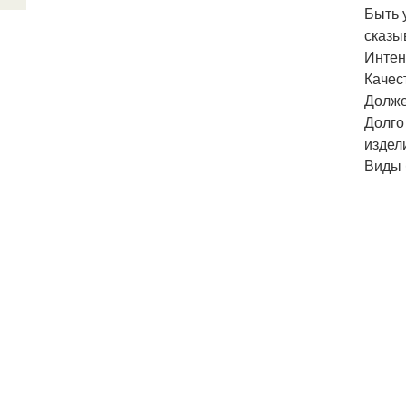
Быть 
сказы
Интен
Качес
Долже
Долго
издел
Виды 