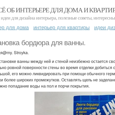
СЁ ОБ ИНТЕРЬЕРЕ ДЛЯ ДОМА И КВАРТИ
идеи для дизайна интерьера, полезные советы, интересны
ер для дома
интерьер для квартиры
идеи ди
ановка бордюра для ванны.
я@my. Stroyka.
становке ванны между ней и стеной неизбежно остается сво
ьно ровной поверхности стены во время отделки добиться о
ьшой, его можно ликвидировать при помощи обычного герме
ки более широких промежутков. Оставлять щель не заделанн
жно попадание воды на пол и порчи покрытия.