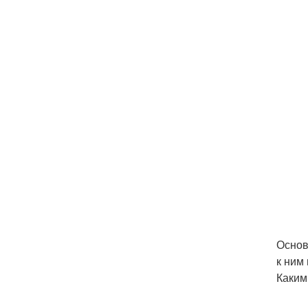
Основ
к ним
Каким