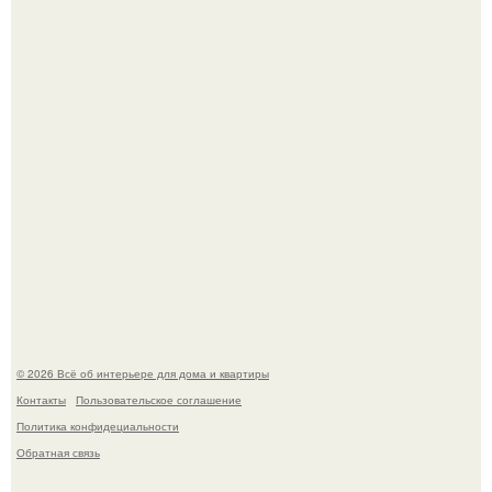
Дизайн малометражной студии 21, 1 м 2 (24, 9 м 2 с
балконом) в Краснодаре.
Визуализация квартиры в ЖК "Булычев".
© 2026 Всё об интерьере для дома и квартиры
Контакты
Пользовательское соглашение
Политика конфидециальности
Обратная связь