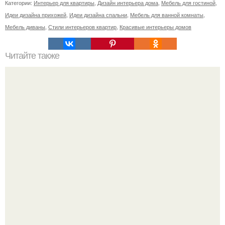
Категории:
Интерьер для квартиры
,
Дизайн интерьера дома
,
Мебель для гостиной
,
Идеи дизайна прихожей
,
Идеи дизайна спальни
,
Мебель для ванной комнаты
,
Мебель диваны
,
Стили интерьеров квартир
,
Красивые интерьеры домов
Читайте также
Приступая к ремонту маленькой кухне, воспользуйтесь
следующими советами: