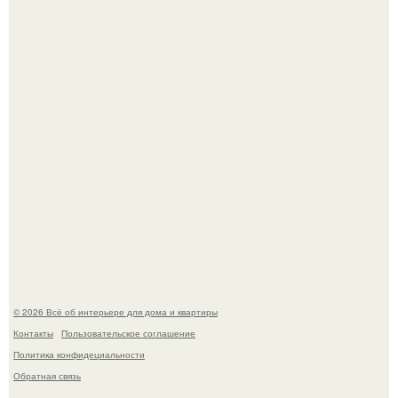
В Японии бесплатно раздают дома самураев - звучит как
план на новую жизнь.
"Ух, Заморочился же Дизайнер", - подумала я, когда
зашла в кафе - бар "слезы березы".
© 2026 Всё об интерьере для дома и квартиры
Контакты
Пользовательское соглашение
Политика конфидециальности
Обратная связь