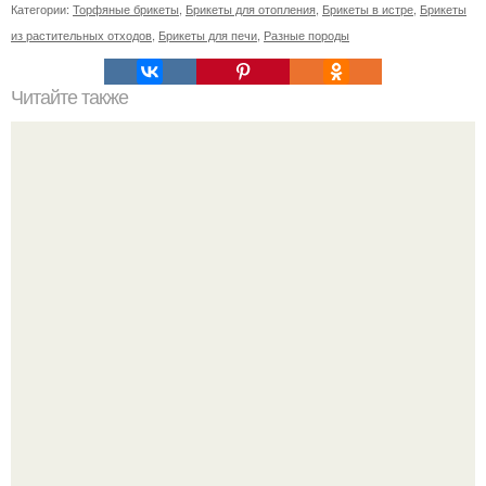
Категории:
Торфяные брикеты
,
Брикеты для отопления
,
Брикеты в истре
,
Брикеты
из растительных отходов
,
Брикеты для печи
,
Разные породы
Читайте также
Советские мебельные стенки названия. Вещи века:
советские стенки 80-х.