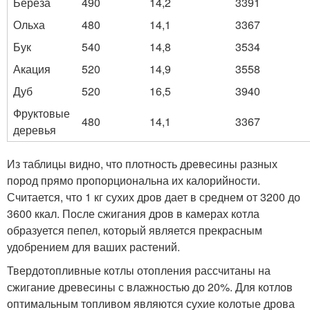
Береза
490
14,2
3391
Ольха
480
14,1
3367
Бук
540
14,8
3534
Акация
520
14,9
3558
Дуб
520
16,5
3940
Фруктовые
480
14,1
3367
деревья
Из таблицы видно, что плотность древесины разных
пород прямо пропорциональна их калорийности.
Считается, что 1 кг сухих дров дает в среднем от 3200 до
3600 ккал. После сжигания дров в камерах котла
образуется пепел, который является прекрасным
удобрением для ваших растений.
Твердотопливные котлы отопления рассчитаны на
сжигание древесины с влажностью до 20%. Для котлов
оптимальным топливом являются сухие колотые дрова