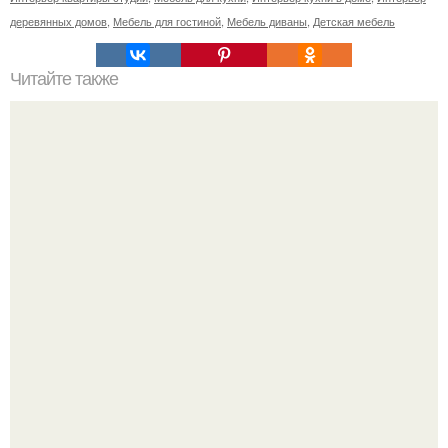
деревянных домов
,
Мебель для гостиной
,
Мебель диваны
,
Детская мебель
Читайте также
Советы по выбору натяжных потолков.