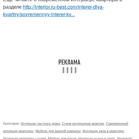
разделе
http://interior.ru-best.com/interer-dlya-
kvartiry/sovremennyy-interer-kv...
Категории:
Интерьер частного дома
,
Стили интерьеров квартир
,
Современный
интерьер квартиры
,
Мебель для ванной комнаты
,
Интерьер зала в квартире
,
Интерьер квартиры студии
,
Мебель для кухни
,
Интерьер кухни в доме
,
Интерьер