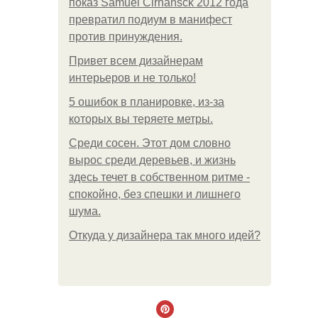
показ Samuel Cirnansck 2012 года
превратил подиум в манифест
против принуждения.
Привет всем дизайнерам
интерьеров и не только!
5 ошибок в планировке, из-за
которых вы теряете метры.
Среди сосен. Этот дом словно
вырос среди деревьев, и жизнь
здесь течет в собственном ритме -
спокойно, без спешки и лишнего
шума.
Откуда у дизайнера так много идей?