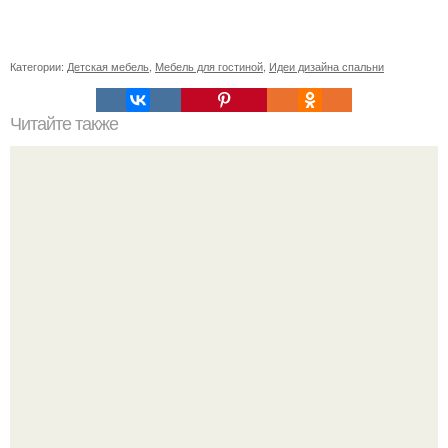
Категории:
Детская мебель
,
Мебель для гостиной
,
Идеи дизайна спальни
Читайте также
Советские мебельные стенки названия. Вещи века:
советские стенки 80-х.