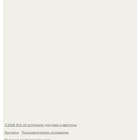
Стильная квартира в светлых приятных тонах.
Преображение в ванной на ул. генерала Григорова, д.
36!
© 2026 Всё об интерьере для дома и квартиры
Контакты
Пользовательское соглашение
Политика конфидециальности