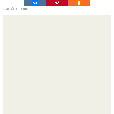
Читайте также
Плитка для печки в доме. Плитка для печи и камина -
какую выбрать и какой лучше обложить печь в доме.
В сети продолжают обсуждать изменения во внешности