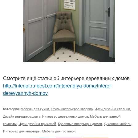
Смотрите ещё статьи об интерьере деревянных домов
http://interior.ru-best.com/interer-dlya-doma/interer-
derevyannyh-domov
Категории:
Мебель для кухни
,
Стили интерьеров квартир
,
Идеи дизайна спальни
,
Дизайн интерьера дома
,
Интерьер деревянных домов
,
Мебель для ванной
комнаты
,
Идеи дизайна прихожей
,
Красивые интерьеры домов
,
Кухонная мебель
,
Интерьер для квартиры
,
Мебель для гостиной