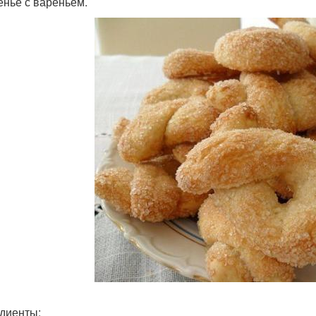
ченье с вареньем.
диенты: