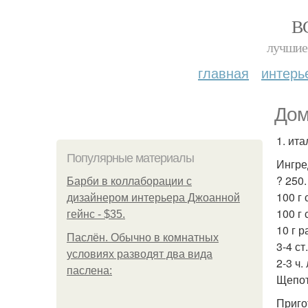
В
лучшие 
главная
интерь
Дом
1. ит
Популярные материалы
Ингре
? 250.
Барби в коллаборации с
100 г 
дизайнером интерьера Джоанной
100 г 
гейнс - $35.
10 г р
Паслён. Обычно в комнатных
3-4 ст
условиях разводят два вида
2-3 ч.
паслена:
Щепот
Приго