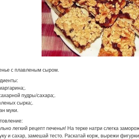
ченье с плавленым сыром.
диенты:
маргарина;.
 сахарной пудры/сахара;.
вленых сырка;.
ан муки.
товление:
льно легкий рецепт печенья! На терке натри слегка замор
уку и сахар, замешай тесто. Раскатай корж, вырежи фигурки 