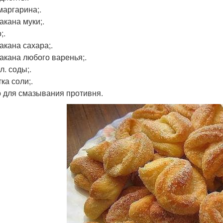
маргарина;.
такана муки;.
;.
такана сахара;.
такана любого варенья;.
 л. соды;.
ка соли;.
 для смазывания противня.