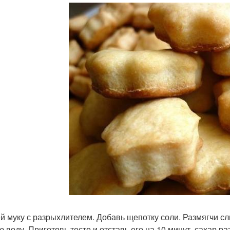
й муку с разрыхлителем. Добавь щепотку соли. Размягчи сл
ю воду. Приготовь тесто и отставь его на 10 минут, сахар 