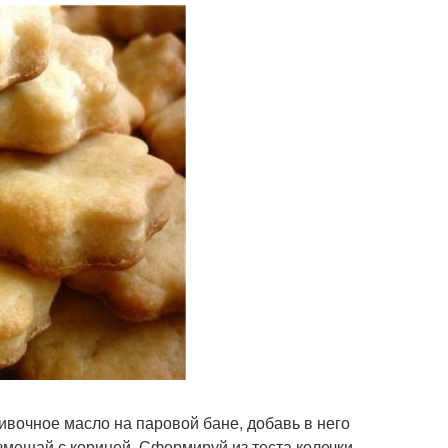
ивочное масло на паровой бане, добавь в него
размешай с корицей. Сформируй из теста колечки