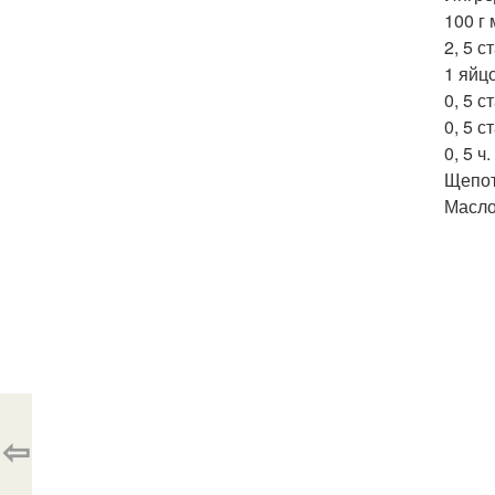
100 г 
2, 5 с
1 яйцо
0, 5 с
0, 5 с
0, 5 ч.
Щепот
Масло
⇦