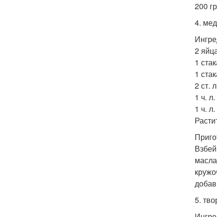
200 г
4. ме
Ингре
2 яйца
1 стак
1 стак
2 ст. 
1 ч. л
1 ч. л
Расти
Приго
Взбей
масла
кружо
добав
5. тв
Ингре