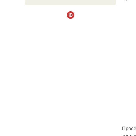
Просе
теплу