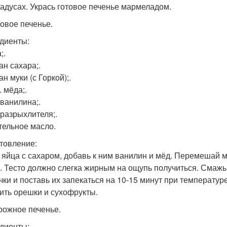
радусах. Укрась готовое печенье мармеладом.
довое печенье.
диенты:
;.
ан сахара;.
ан муки (с Горкой);.
л. мёда;.
. ванилина;.
. разрыхлителя;.
тельное масло.
товление:
 яйца с сахаром, добавь к ним ванилин и мёд. Перемешай м
. Тесто должно слегка жирным на ощупь получиться. Смаж
чки и поставь их запекаться на 10-15 минут при температур
ить орешки и сухофрукты.
орожное печенье.
диенты: