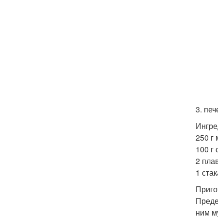
3. пе
Ингре
250 г 
100 г
2 пла
1 стак
Приго
Преде
ним м