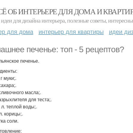
СЁ ОБ ИНТЕРЬЕРЕ ДЛЯ ДОМА И КВАРТИ
идеи для дизайна интерьера, полезные советы, интересны
ер для дома
интерьер для квартиры
идеи ди
ашнее печенье: топ - 5 рецептов?
альянское печенье.
диенты:
 г муки;.
сахара;.
сливочного масла;.
азрыхлителя для теста;.
. л. теплой воды;.
 л. корицы;.
ка соли.
товление: