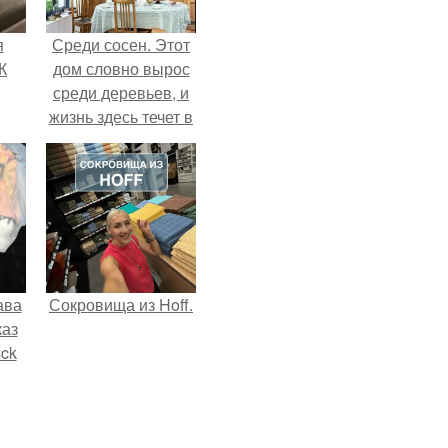
я
Среди сосен. Этот
К
дом словно вырос
среди деревьев, и
жизнь здесь течет в
собственном ритме
- спокойно, без
спешки и лишнего
шума.
ава
Сокровища из Hoff.
каз
sck
иум
тив