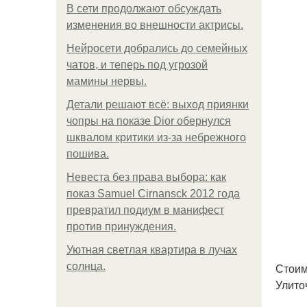
В сети продолжают обсуждать
изменения во внешности актрисы.
Нейросети добрались до семейных
чатов, и теперь под угрозой
мамины нервы.
Детали решают всё: выход приянки
чопры на показе Dior обернулся
шквалом критики из-за небрежного
пошива.
Невеста без права выбора: как
показ Samuel Cirnansck 2012 года
превратил подиум в манифест
против принуждения.
Уютная светлая квартира в лучах
солнца.
Стоим
Улито