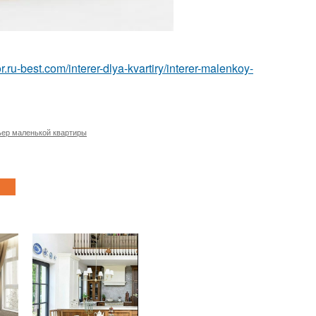
ior.ru-best.com/interer-dlya-kvartiry/interer-malenkoy-
ьер маленькой квартиры