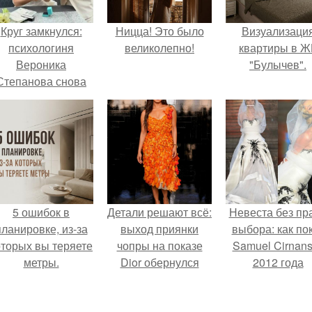
Круг замкнулся:
Ницца! Это было
Визуализаци
психологиня
великолепно!
квартиры в Ж
Вероника
"Булычев".
Степанова снова
вышла замуж за
собственного
бывшего мужа.
5 ошибок в
Детали решают всё:
Невеста без пр
планировке, из-за
выход приянки
выбора: как по
оторых вы теряете
чопры на показе
Samuel Cirnan
метры.
Dior обернулся
2012 года
шквалом критики
превратил под
из-за небрежного
в манифест про