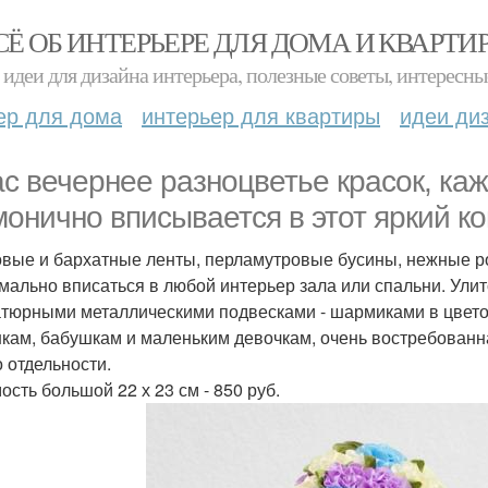
СЁ ОБ ИНТЕРЬЕРЕ ДЛЯ ДОМА И КВАРТИ
идеи для дизайна интерьера, полезные советы, интересны
ер для дома
интерьер для квартиры
идеи ди
ас вечернее разноцветье красок, ка
монично вписывается в этот яркий ко
вые и бархатные ленты, перламутровые бусины, нежные розы
мально вписаться в любой интерьер зала или спальни. Ули
тюрными металлическими подвесками - шармиками в цвето
кам, бабушкам и маленьким девочкам, очень востребованная
о отдельности.
ость большой 22 х 23 см - 850 руб.