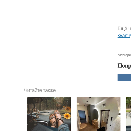
Ещё ч
kvartir
Категори
Понр
Читайте также