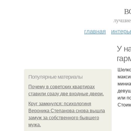
В
лучшие 
главная
интерь
У н
гар
Шелко
макси
Популярные материалы
миниа
Почему в советских квартирах
девуш
ставили сразу две входные двери.
или п
Круг замкнулся: психологиня
Стоим
Вероника Степанова снова вышла
замуж за собственного бывшего
мужа.