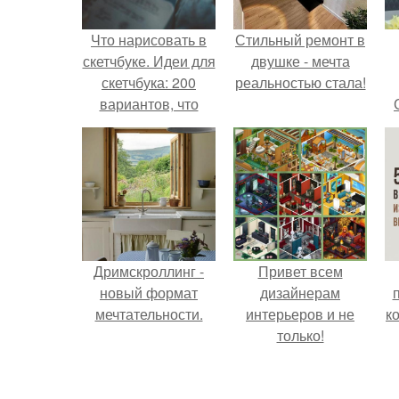
Что нарисовать в
Стильный ремонт в
скетчбуке. Идеи для
двушке - мечта
скетчбука: 200
реальностью стала!
вариантов, что
нарисовать в
скетчбуке.
Дримскроллинг -
Привет всем
новый формат
дизайнерам
мечтательности.
интерьеров и не
к
только!