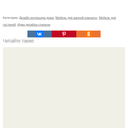
Категории:
Дизайн интерьера дома
,
Мебель для ванной комнаты
,
Мебель для
гостиной
,
Идеи дизайна спальни
Читайте также
Резьба по дереву в стиле барокко. Резьба по дереву:
стилистические направления и характерные узоры.