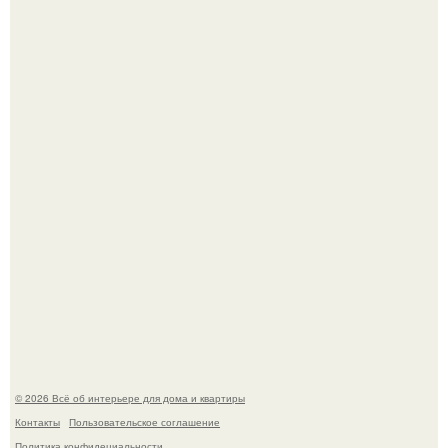
Невеста без права выбора: как показ Samuel Cirnansck
2012 года превратил подиум в манифест против
принуждения.
Сокровища из Hoff.
© 2026 Всё об интерьере для дома и квартиры
Контакты
Пользовательское соглашение
Политика конфидециальности