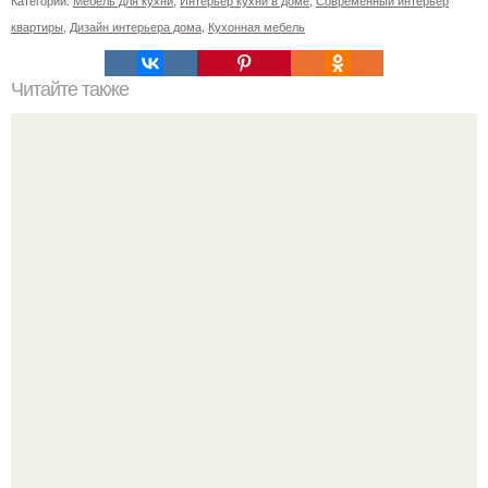
Категории:
Мебель для кухни
,
Интерьер кухни в доме
,
Современный интерьер
квартиры
,
Дизайн интерьера дома
,
Кухонная мебель
Читайте также
Как сохранить здоровье, работая за компьютером?