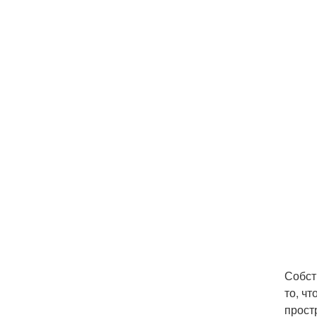
Собст
то, ч
прост