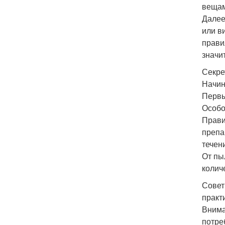
вещам
Далее
или в
прави
значи
Секре
Начин
Первы
Особо
Прави
препа
течени
От пы
колич
Совет
практ
Внима
потре