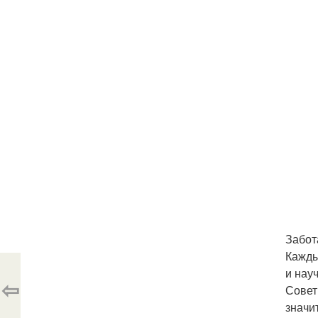
Забот
Кажды
и нау
⇦
Совет
значи