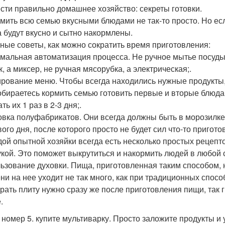
ести правильно домашнее хозяйство: секреты готовки.
мить всю семью вкусными блюдами не так-то просто. Но ес
а будут вкусно и сытно накормлены.
ные советы, как можно сократить время приготовления:
мальная автоматизация процесса. Не ручное мытье посуды, 
, а миксер, не ручная мясорубка, а электрическая;.
рование меню. Чтобы всегда находились нужные продукты, 
обираетесь кормить семью готовить первые и вторые блюда
ть их 1 раз в 2-3 дня;.
овка полуфабрикатов. Они всегда должны быть в морозилке
ого дня, после которого просто не будет сил что-то приготов
дой опытной хозяйки всегда есть несколько простых рецепт
укой. Это поможет выкрутиться и накормить людей в любой 
ьзование духовки. Пища, приготовленная таким способом, не
ни на нее уходит не так много, как при традиционных способ
рать плиту нужно сразу же после приготовления пищи, так г
.
 номер 5. купите мультиварку. Просто заложите продукты и 