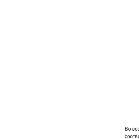
Во вс
соотв