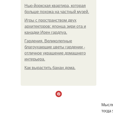
Нью-йоркская квартира, которая
больше похожа на частный музей.
Игры с пространством двух
архитекторов: японца эири ота и
канадки Ирен гардпуа.
Гардения. Великолепные
благоухающие цветы гардении -
отличное украшение домашнего
интерьера.
Как вырастить банан дома.
Мысля
тогда 