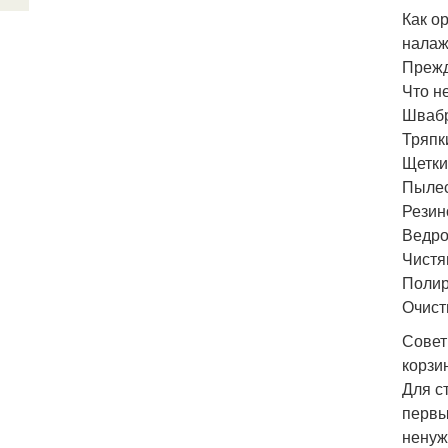
Как о
налаж
Прежд
Что н
Швабр
Тряпки
Щетки
Пылес
Резин
Ведро
Чистя
Полир
Очист
Совет
корзи
Для с
первы
ненуж