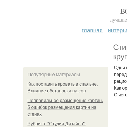
В
лучшие 
главная
интерь
Сти
круг
Одни и
перед
Популярные материалы
рацио
Как поставить кровать в спальне.
Как о
Влияние обстановки на сон
С чег
Неправильное размещение картин.
5 ошибок размещения картин на
стенах
Рубрика: "Студия Дизайна".