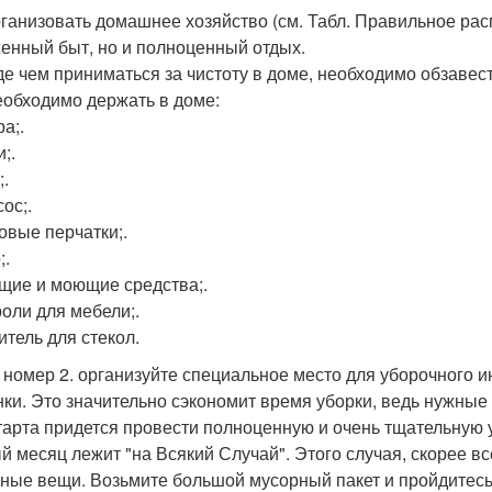
рганизовать домашнее хозяйство (см. Табл. Правильное ра
енный быт, но и полноценный отдых.
е чем приниматься за чистоту в доме, необходимо обзаве
еобходимо держать в доме:
а;.
;.
;.
ос;.
овые перчатки;.
;.
щие и моющие средства;.
оли для мебели;.
итель для стекол.
 номер 2. организуйте специальное место для уборочного 
нки. Это значительно сэкономит время уборки, ведь нужные 
тарта придется провести полноценную и очень тщательную у
й месяц лежит "на Всякий Случай". Этого случая, скорее все
ные вещи. Возьмите большой мусорный пакет и пройдитесь