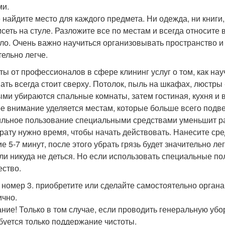
и.
 найдите место для каждого предмета. Ни одежда, ни книги,
исеть на стуле. Разложите все по местам и всегда относите 
ло. Очень важно научиться организовывать пространство и 
тельно легче.
ты от профессионалов в сфере клининг услуг о том, как на
ать всегда стоит сверху. Потолок, пыль на шкафах, люстры -
ми убираются спальные комнаты, затем гостиная, кухня и 
е внимание уделяется местам, которые больше всего подве
льное пользование специальными средствами уменьшит рас
рату нужно время, чтобы начать действовать. Нанесите сре
е 5-7 минут, после этого убрать грязь будет значительно лег
ли никуда не деться. Но если использовать специальные по
ество.
 номер 3. приобретите или сделайте самостоятельно органа
ично.
ние! Только в том случае, если проводить генеральную убор
буется только поддержание чистоты.