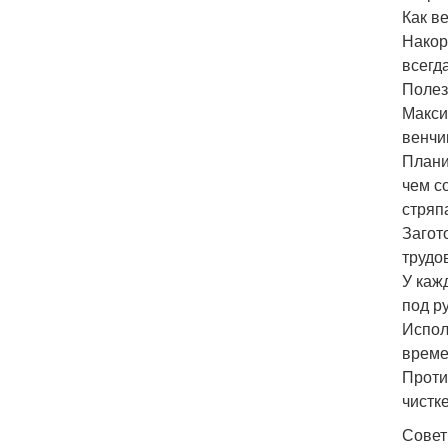
Как в
Накор
всегд
Полез
Макси
венчик
Плани
чем с
стряпа
Загот
трудов
У каж
под р
Испол
време
Проти
чистке
Совет