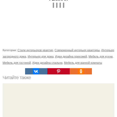
Категории:
Стили интерьеров квартир
,
Современный интерьер квартиры
,
Интерьер
загородного дома
,
Интерьер для дома
,
Идеи дизайна прихожей
,
Мебель для кухни
,
Мебель для гостиной
,
Идеи дизайна спальни
,
Мебель для ванной комнаты
Читайте также