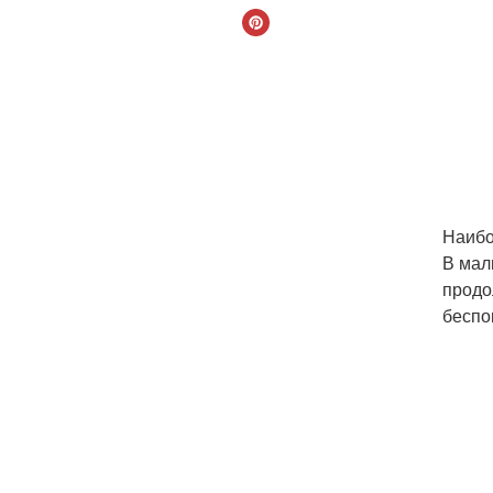
Наибо
В мал
продо
беспо