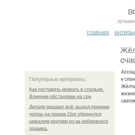
В
лучшие 
главная
интерь
Жёл
сча
Ассоц
к спо
Популярные материалы
Жёлты
Как поставить кровать в спальне.
жизни
Влияние обстановки на сон
свето
Детали решают всё: выход приянки
чопры на показе Dior обернулся
шквалом критики из-за небрежного
пошива.