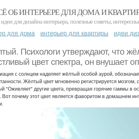
СЁ ОБ ИНТЕРЬЕРЕ ДЛЯ ДОМА И КВАРТИ
идеи для дизайна интерьера, полезные советы, интересны
ер для дома
интерьер для квартиры
идеи ди
тый. Психологи утверждают, что жё
стливый цвет спектра, он внушает о
иация с солнцем наделяет жёлтый особой аурой, обозначает
нтанности. Жёлтый цвет мгновенно регистрируется мозгом, 
й "Оживляет" другие цвета, превращая горячие гаммы в о
. Вот почему этот цвет является фаворитом в домашнем ин
м.