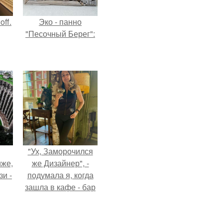
ff.
Эко - панно
"Песочный Берег":
"Ух, Заморочился
иже,
же Дизайнер", -
зи -
подумала я, когда
зашла в кафе - бар
"слезы березы".