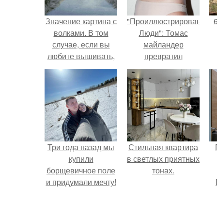
Значение картина с
"Проиллюстрированные
волками. В том
Люди": Томас
случае, если вы
майландер
любите вышивать,
превратил
то наверняка
солнечные ожоги в
задумывались о
арт - объект.
том, что означает та
или иная вышитая
вами картина.
Три года назад мы
Стильная квартира
купили
в светлых приятных
борщевичное поле
тонах.
и придумали мечту!