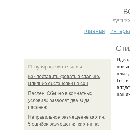
В
лучшие 
главная
интерь
Сти
Идеал
новые
Популярные материалы
никогд
Как поставить кровать в спальне.
Гости
Влияние обстановки на сон
владе
Паслён. Обычно в комнатных
наших
условиях разводят два вида
паслена:
Неправильное размещение картин.
5 ошибок размещения картин на