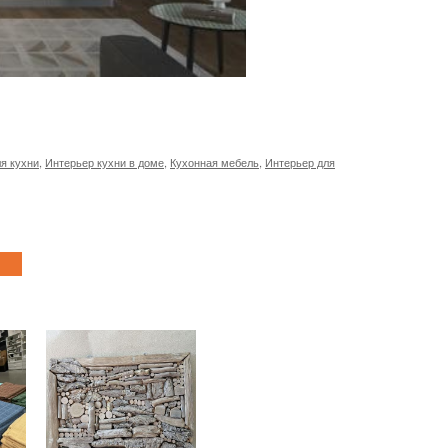
я кухни
,
Интерьер кухни в доме
,
Кухонная мебель
,
Интерьер для