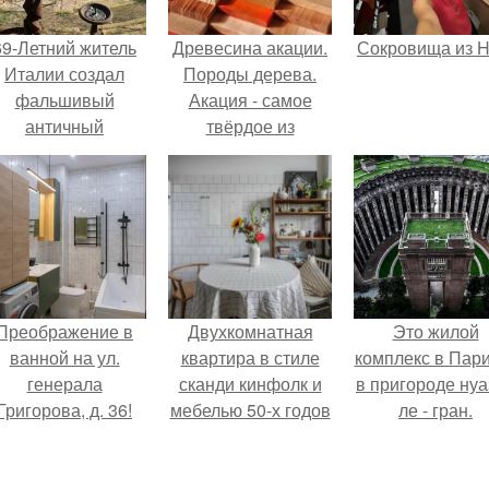
69-Летний житель
Древесина акации.
Сокровища из Ho
Италии создал
Породы дерева.
фальшивый
Акация - самое
античный
твёрдое из
амфитеатр и
деревьев, растущих
долгое время
в России.
успешно выдавал
его за настоящее
историческое
наследие.
Преображение в
Двухкомнатная
Это жилой
ванной на ул.
квартира в стиле
комплекс в Пар
генерала
сканди кинфолк и
в пригороде нуа
Григорова, д. 36!
мебелью 50-х годов
ле - гран.
в высотке на
котельнической.