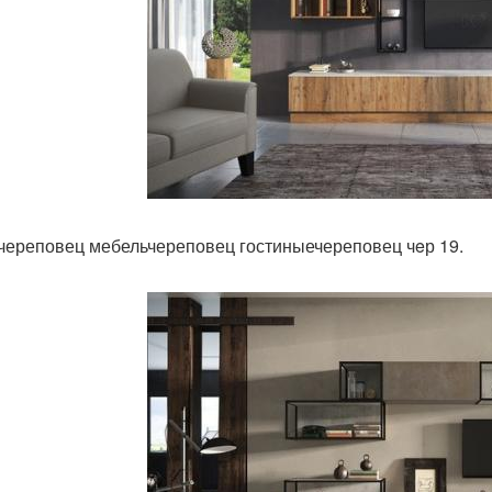
череповец мебельчереповец гостиныечереповец чeр 19.