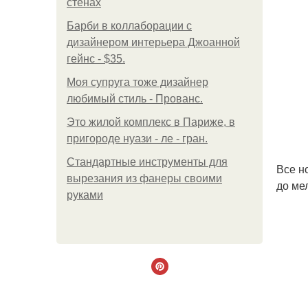
стенах
Барби в коллаборации с
дизайнером интерьера Джоанной
гейнс - $35.
Моя супруга тоже дизайнер
любимый стиль - Прованс.
Это жилой комплекс в Париже, в
пригороде нуази - ле - гран.
Стандартные инструменты для
Все н
вырезания из фанеры своими
до ме
руками