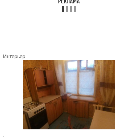
Интеpьеp
.