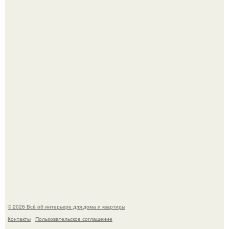
Литературная Москва. Дома - музеи писателей.
Кёнигсберг. Интерьер дома студенческого братства
"Германия".
© 2026 Всё об интерьере для дома и квартиры
Контакты
Пользовательское соглашение