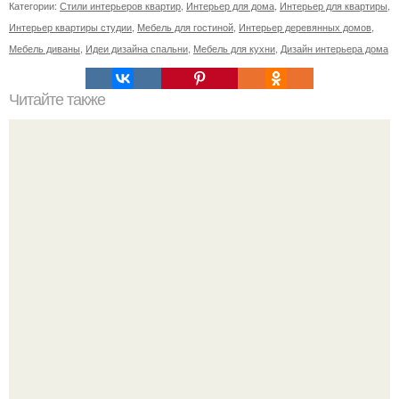
Категории:
Стили интерьеров квартир
,
Интерьер для дома
,
Интерьер для квартиры
,
Интерьер квартиры студии
,
Мебель для гостиной
,
Интерьер деревянных домов
,
Мебель диваны
,
Идеи дизайна спальни
,
Мебель для кухни
,
Дизайн интерьера дома
Читайте также
Подвесной потолок из гипсокартона.