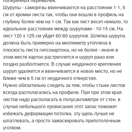
поперечных перемычек.
Шурупы - саморезы ввинчиваются на расстоянии 1-1, 5
см от кромки листа так, чтобы они вошли в профиль на
глубину более чем на 1 см. Так как лист весит немало, то
идеальное расстояние между шурупами - 10-15 см. На
лист 120 х 125 см уйдет 60-80 шурупов. Шляпка шурупа
должна быть примерно на миллиметр утоплена в
плоскость листа гипсокартона, но не более - иначе в
этом месте картон растреплется и шуруп рано или
поздно разболтается. В случае неудачного крепления
шуруп удаляется и ввинчивается в новое место, но не
ближе чем в 5 см от неудачного отверстия.
Нужно обязательно следить за тем, чтобы стыки листов
всегда располагались на профиле. При при этом края
листов надо располагать в полусантиметре от стен. в
случае небольшого провисания этот запас поможет
избежать деформации потолка. эту щель лучше не
шпатлевать, а просто замаскировать припотолочным
уголком.