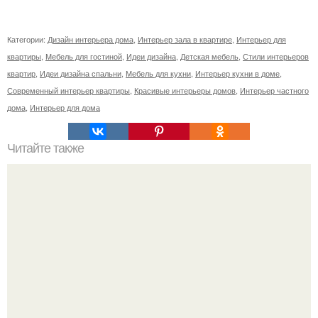
Категории:
Дизайн интерьера дома
,
Интерьер зала в квартире
,
Интерьер для
квартиры
,
Мебель для гостиной
,
Идеи дизайна
,
Детская мебель
,
Стили интерьеров
квартир
,
Идеи дизайна спальни
,
Мебель для кухни
,
Интерьер кухни в доме
,
Современный интерьер квартиры
,
Красивые интерьеры домов
,
Интерьер частного
дома
,
Интерьер для дома
Читайте также
Отели Крыма с бассейном и собственным пляжем.