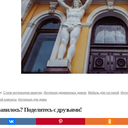
и:
Стили интерьеров квартир
,
Интерьер деревянных домов
,
Мебель для гостиной
,
Инте
ной комнаты
,
Интерьер для дома
авилось? Поделитесь с друзьями!