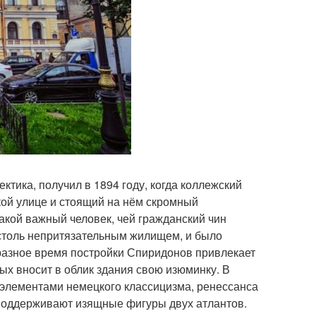
ктика, получил в 1894 году, когда коллежский
кой улице и стоящий на нём скромный
кой важный человек, чей гражданский чин
я столь непритязательным жилищем, и было
 разное время постройки Спиридонов привлекает
ых вносит в облик здания свою изюминку. В
с элементами немецкого классицизма, ренессанса
 поддерживают изящные фигуры двух атлантов.