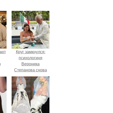
ают
Круг замкнулся:
психологиня
о
Вероника
Степанова снова
вышла замуж за
собственного
бывшего мужа.