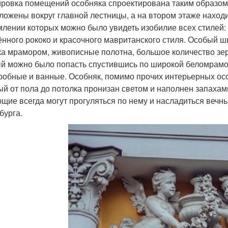
ровка помещений особняка спроектирована таким образом,
ложены вокруг главной лестницы, а на втором этаже нахо
лении которых можно было увидеть изобилие всех стилей: 
ённого рококо и красочного мавританского стиля. Особый 
ка мрамором, живописные полотна, большое количество зер
й можно было попасть спустившись по широкой беломрамор
робные и ванные. Особняк, помимо прочих интерьерных ос
ый от пола до потолка пронизан светом и наполнен запахами
щие всегда могут прогуляться по нему и насладиться вечн
бурга.