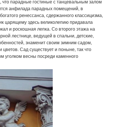
 что парадные гостиные с танцевальным залом
дится анфилада парадных помещений, в
богатого ренессанса, сдержанного классицизма,
шик царящему здесь великолепию придавала
кал и роскошная лепка. Со второго этажа на
ной лестнице, ведущей в спальни, детские,
обенностей, знаменит своим зимним садом,
 цветов. Сад существует и поныне, так что
ым уголком весны посреди каменного