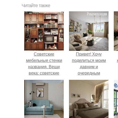
Читайте также
Советские
Привет! Хочу
мебельные стенки
поделиться моим
названия. Вещи
давним и
века: советские
очередным
стенки 80-х.
неопубликованным
проектом.