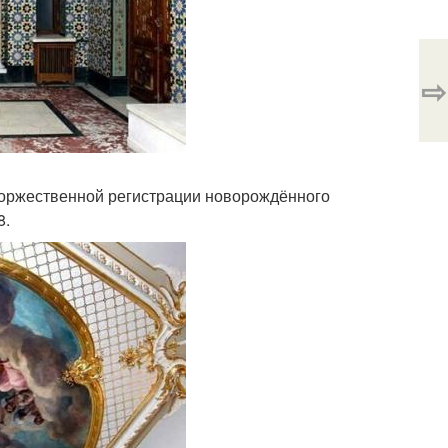
⇨
 торжественной регистрации новорождённого
8.