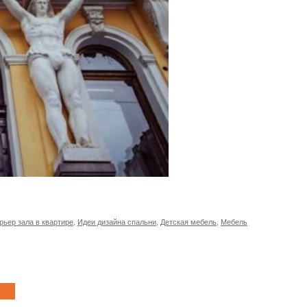
рьер зала в квартире
,
Идеи дизайна спальни
,
Детская мебель
,
Мебель