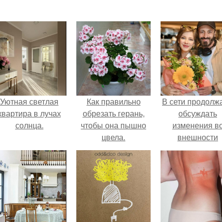
Уютная светлая
Как правильно
В сети продолж
квартира в лучах
обрезать герань,
обсуждать
солнца.
чтобы она пышно
изменения в
цвела.
внешности
актрисы.