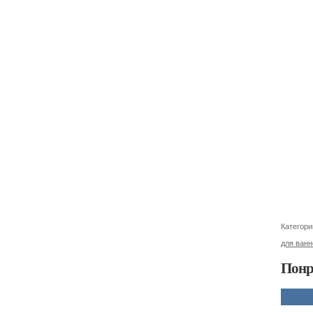
Категори
для ван
Понр