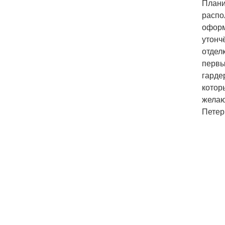
Плани
распо
оформ
утонч
отдел
первы
гарде
котор
желаю
Петер