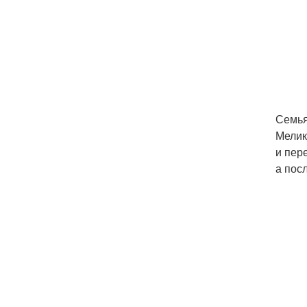
Семья
Мелик
и пер
а пос