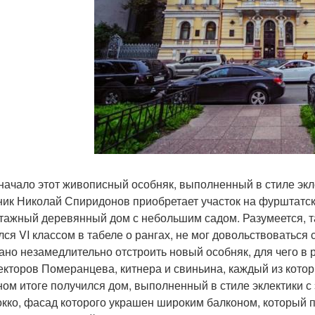
начало этот живописный особняк, выполненный в стиле экле
ник Николай Спиридонов приобретает участок на фурштатс
тажный деревянный дом с небольшим садом. Разумеется, та
лся VI классом в табеле о рангах, не мог довольствоватьс
ано незамедлительно отстроить новый особняк, для чего в
екторов Померанцева, китнера и свиньина, каждый из котор
ном итоге получился дом, выполненный в стиле эклектики 
окко, фасад которого украшен широким балконом, который