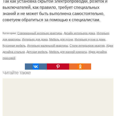
Так как установка скрытой электропроводки, розеток и
выключателей, как правило, требует специальных
знаний и не может быть выполнена самостоятельно,
советуем обратиться за помощью к специалистам.
Категории:
Современный интерьер квартиры
,
Дизайн интерьера дома
,
Интерьер
для квартиры
,
Интерьер для дома
,
Мебель для кухни
,
Интерьер кухни в доме
,
Кухонная мебель
,
Интерьер маленькой квартиры
,
Стили интерьеров квартир
,
Идеи
дизайна спальни
,
Детская мебель
,
Мебель для ванной комнаты
,
Идеи дизайна
прихожей
Читайте также