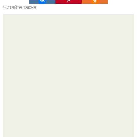
Читайте также
Как правильно красить потолок валиком.
Стильный ремонт в двушке - мечта реальностью стала!