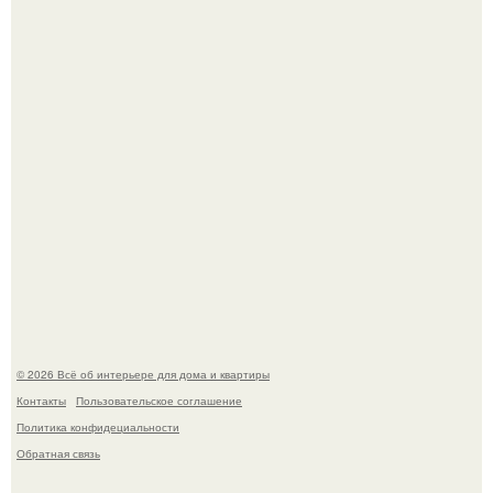
Сокровища из Hoff.
Эко - панно "Песочный Берег":
© 2026 Всё об интерьере для дома и квартиры
Контакты
Пользовательское соглашение
Политика конфидециальности
Обратная связь