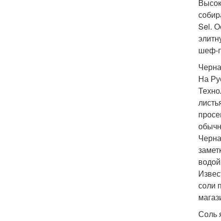
Высок
собир
Sel. 
элитн
шеф-п
Черна
На Ру
Техно
листь
просе
обычн
Черна
замет
водой
Извес
соли 
магаз
Соль 