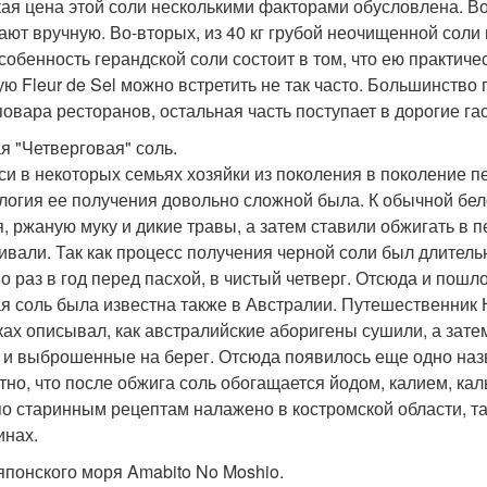
ая цена этой соли несколькими факторами обусловлена. Во-
ают вручную. Во-вторых, из 40 кг грубой неочищенной соли 
Особенность герандской соли состоит в том, что ею практи
ую Fleur de Sel можно встретить не так часто. Большинство
овара ресторанов, остальная часть поступает в дорогие га
я "Четверговая" соль.
си в некоторых семьях хозяйки из поколения в поколение п
логия ее получения довольно сложной была. К обычной бел
я, ржаную муку и дикие травы, а затем ставили обжигать в пе
ивали. Так как процесс получения черной соли был длитель
о раз в год перед пасхой, в чистый четверг. Отсюда и пошло
я соль была известна также в Австралии. Путешественник 
ках описывал, как австралийские аборигены сушили, а зате
 и выброшенные на берег. Отсюда появилось еще одно назв
тно, что после обжига соль обогащается йодом, калием, ка
по старинным рецептам налажено в костромской области, та
инах.
японского моря Amabito No Moshio.