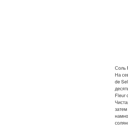
Соль F
На се
de Se
десят
Fleur
Чиста
затем
намно
солян