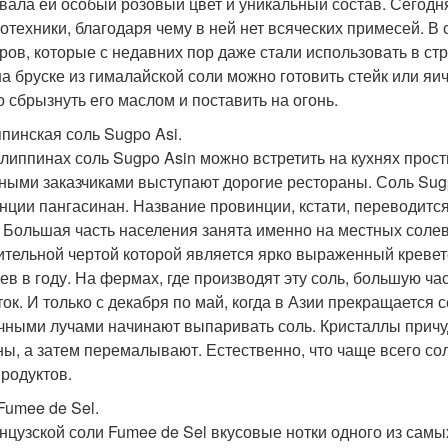
вала ей особый розовый цвет и уникальный состав. Сегодн
отехники, благодаря чему в ней нет всяческих примесей. В
ров, которые с недавних пор даже стали использовать в стр
 на бруске из гималайской соли можно готовить стейк или яи
о сбрызнуть его маслом и поставить на огонь.
пинская соль Sugpo Asi.
липпинах соль Sugpo Asin можно встретить на кухнях просты
ными заказчиками выступают дорогие рестораны. Соль Sug
нции пангасинан. Название провинции, кстати, переводится
. Большая часть населения занята именно на местных солев
ительной чертой которой является ярко выраженный кревет
ев в году. На фермах, где производят эту соль, большую ч
ток. И только с декабря по май, когда в Азии прекращается
чными лучами начинают выпаривать соль. Кристаллы прич
ны, а затем перемалывают. Естественно, что чаще всего с
родуктов.
Fumee de Sel.
нцузской соли Fumee de Sel вкусовые нотки одного из самы