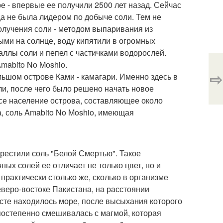
е - впервые ее получили 2500 лет назад. Сейчас
да не была лидером по добыче соли. Тем не
олучения соли - методом выпаривания из
ми на солнце, воду кипятили в огромных
аллы соли и пепел с частичками водорослей.
mabito No Moshio.
⇨
льшом острове Ками - камагари. Именно здесь в
ли, после чего было решено начать новое
все население острова, составляющее около
а, соль Amabito No Moshio, имеющая
рестили соль "Белой Смертью". Такое
ных солей ее отличает не только цвет, но и
практически столько же, сколько в организме
еверо-востоке Пакистана, на расстоянии
есте находилось море, после высыхания которого
постепенно смешивалась с магмой, которая