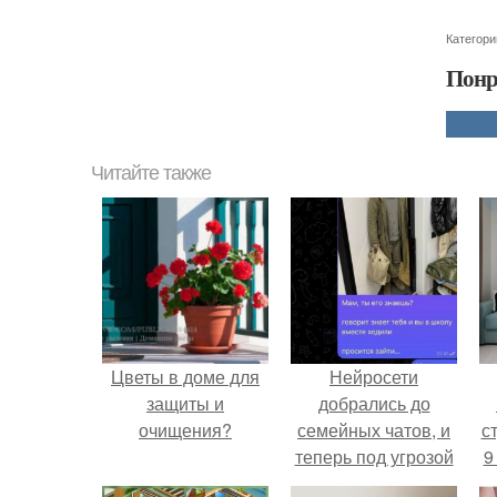
Категори
Понр
Читайте также
Цветы в доме для
Нейросети
защиты и
добрались до
очищения?
семейных чатов, и
ст
теперь под угрозой
9
мамины нервы.