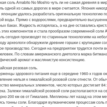
кая соль Amabito No Moshio чуть ли не самая древняя в мир
оль одной из самых дорогих в мире считается. Япония никог
 японцам удалось разработать оригинальную технологию п
ой воды. Прямо с водорослями, предварительно высушенны
ных баках. Жидкость испарялась, а на дне оставались крист
 этих компонентов и стала прообразом современной соли A
оль сегодня производят по старинным технологиям на небо
году археологи обнаружили древние горшки с крупицами со
ое производство. Сегодня на предприятии трудится почти 
человек. По словам американского диетолога марка битман
фический аромат и маслянистую консистенцию.
айская розовая соль.
рженцы здорового питания еще в середине 1960-х годов ок
еление нельзя к гималайской розовой соли отнести. От обыч
ество минеральных элементов, число которых достигает 84: 
ека. Залежи гималайской розовой соли располагаются на с
рно 200 км ов от Гималаев. Миллионы лет назад на этом м
ись тонны соли. Благодаря вулканическим процессам соль 