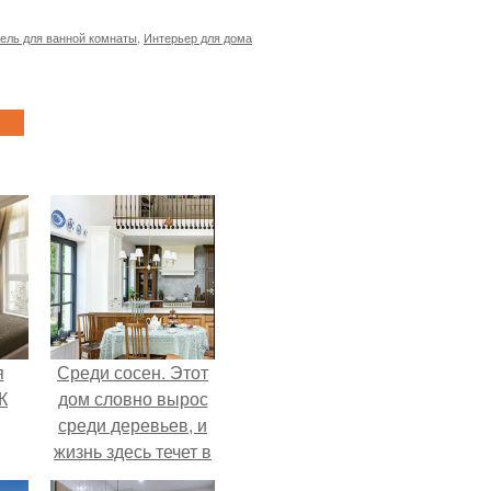
ель для ванной комнаты
,
Интерьер для дома
я
Среди сосен. Этот
К
дом словно вырос
среди деревьев, и
жизнь здесь течет в
собственном ритме