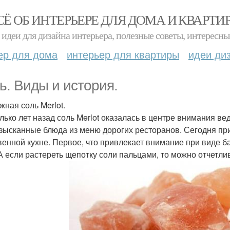
СЁ ОБ ИНТЕРЬЕРЕ ДЛЯ ДОМА И КВАРТИ
идеи для дизайна интерьера, полезные советы, интересны
ер для дома
интерьер для квартиры
идеи ди
ь. Виды и история.
жная соль Merlot.
лько лет назад соль Merlot оказалась в центре внимания в
изысканные блюда из меню дорогих ресторанов. Сегодня пр
венной кухне. Первое, что привлекает внимание при виде бан
 А если растереть щепотку соли пальцами, то можно отчетли