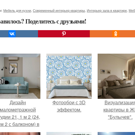
и:
Мебель для кухни
,
Современный интерьер квартиры
,
Интерьер зала в квартире
,
Меб
авилось? Поделитесь с друзьями!
Дизайн
Фотообои с 3D
Визуализаци
малометражной
эффектом.
квартиры в Ж
удии 21, 1 м 2 (24,
"Булычев".
 м 2 с балконом) в
Краснодаре.