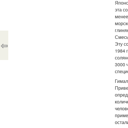
Японс
эта с
менее
морск
глиня
Смесь
⇦
Эту с
1984 
солян
3000 
специ
Гимал
Приве
опред
колич
челов
приме
остал