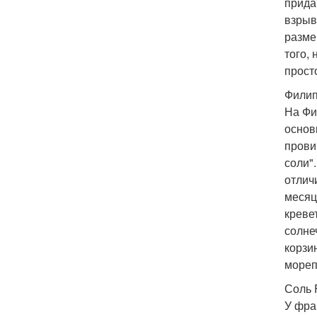
прида
взрыв
разме
того,
прост
Филип
На Фи
основ
прови
соли"
отлич
месяц
креве
солне
корзи
мореп
Соль 
У фра