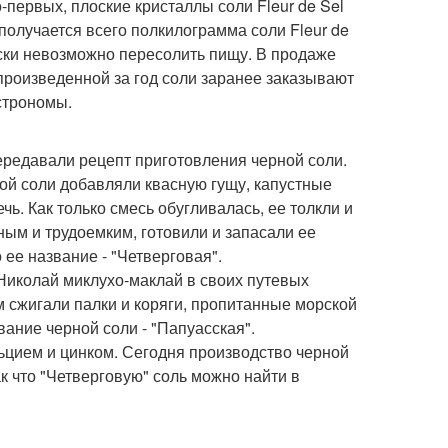
первых, плоские кристаллы соли Fleur de Sel
получается всего полкилограмма соли Fleur de
чески невозможно пересолить пищу. В продаже
 произведенной за год соли заранее заказывают
строномы.
ередавали рецепт приготовления черной соли.
ой соли добавляли квасную гущу, капустные
чь. Как только смесь обугливалась, ее толкли и
ным и трудоемким, готовили и запасали ее
 ее название - "Четверговая".
Николай миклухо-маклай в своих путевых
м сжигали палки и коряги, пропитанные морской
ание черной соли - "Папуасская".
льцием и цинком. Сегодня производство черной
к что "Четверговую" соль можно найти в