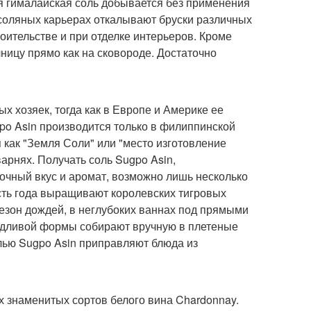
я гималайская соль добывается без применения
 соляных карьерах откалывают бруски различных
оительстве и при отделке интерьеров. Кроме
чницу прямо как на сковороде. Достаточно
х хозяек, тогда как в Европе и Америке ее
po Asin производится только в филиппинской
 как "Земля Соли" или "место изготовление
арнях. Получать соль Sugpo Asin,
очный вкус и аромат, возможно лишь несколько
асть года выращивают королевских тигровых
 сезон дождей, в неглубоких ваннах под прямыми
удливой формы собирают вручную в плетеные
олью Sugpo Asin приправляют блюда из
х знаменитых сортов белого вина Chardonnay.