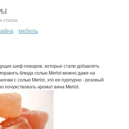
РЫ
е статьи
зайна
мебель
едущих шеф-поваров, которые стали добавлять
иправить блюда солью Merlot можно даже на
очки с солью Merlot, это ее пурпурно - розовый
во почувствовать аромат вина Merlot.