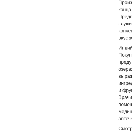
Произ
конца
Предв
служи
копче
вкус 
Индий
Покуп
преду
озера
выраж
ингре
и фру
Врачи
помощ
медиц
аптечк
Смотр