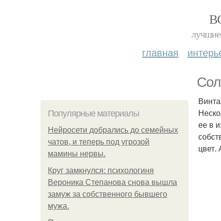
В
лучшие 
главная
интерь
Сол
Винта
Неско
Популярные материалы
ее в 
Нейросети добрались до семейных
собст
чатов, и теперь под угрозой
цвет.
мамины нервы.
Круг замкнулся: психологиня
Вероника Степанова снова вышла
замуж за собственного бывшего
мужа.