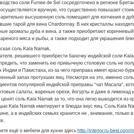
водство соли Fumee de Sel сосредоточено в регионе Бретан
 осуществляется вручную, что существенно повышает стои
арительно высушенную соль помещают для копчения в дубов
вшие тарой для вина Chardonnay. В них кристаллы находят
ные ароматы дуба и вина, а также приобретают коричневый 
жареного мяса и рыбы, а также подходит для украшения блю
ская соль Kala Namak.
ателя, решившего приобрести баночку индийской соли Kal
предить, что заменить ею привычную столовую соль не пол
х Индии и Пакистана, из-за чего приправа имеет красно-буры
енный запах протухших яиц. Несмотря на это, именно соль
диентов популярной индийской приправы "чат Масала", кот
ктовые салаты, жареные орехи, йогурты и даже в лимонад и
 ценят соль Kala Namak за то, что она легко выводится из 
ью Kala Namak имитируют в блюдах вкус яиц. Соль Kala N
ине, а в индийских семьях хранится не , внимание, только 
е.
ите ещё о мебели для кухни здесь
http://interior.ru-best.com