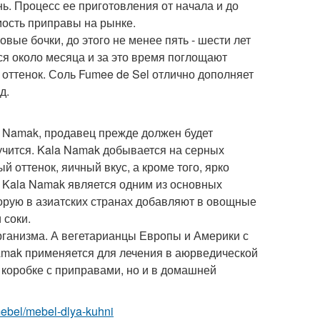
ь. Процесс ее приготовления от начала и до
мость приправы на рынке.
ые бочки, до этого не менее пять - шести лет
ся около месяца и за это время поглощают
оттенок. Соль Fumee de Sel отлично дополняет
д.
a Namak, продавец прежде должен будет
учится. Kala Namak добывается на серных
й оттенок, яичный вкус, а кроме того, ярко
 Kala Namak является одним из основных
орую в азиатских странах добавляют в овощные
 соки.
организма. А вегетарианцы Европы и Америки с
amak применяется для лечения в аюрведической
в коробке с приправами, но и в домашней
/mebel/mebel-dlya-kuhni