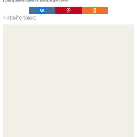
Читайте также
Цветы в доме для защиты и очищения?
Маленькая, но практичная квартира у моря 48 кв.