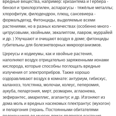
вредные вещества, например: хризантема и Гербера -
бензол и трихлорэтилен, аспарагусы - тяжёлые металлы;
хлорофитум, филодендрон, плющ, сансевиера -
формальдегид. Фитонциды, выделяемые всеми
растениями, но в разных количествах (особенно много -
цитрусовыми, хвойными, эвкалиптом, лавром, муррайей
и др. ) Улучшают и очищают воздух в доме; фитонциды
губительны для болезнетворных микроорганизмов.
Цереусы и кодиеумы, как и хвойные растения,
наполняют воздух отрицательно заряженными ионами
кислорода, которые способны поглощать вредные
излучения от электроприбров. Также хорошо
оздоравливают воздух в комнате: антуриум, гибискус,
каланхоэ, толстянка, молочаи, колеус, пеперомия,
аукуба, пеларгония, мирт, розмарин, аглаонема,
зефирантес, амариллис, агапантус и др. Изгоняют из
дома моль и вредных насекомых плектрантус (мухогон)
и пеларгония (герань. Постоянными обитателями
подоконников во многих домах являются растения-